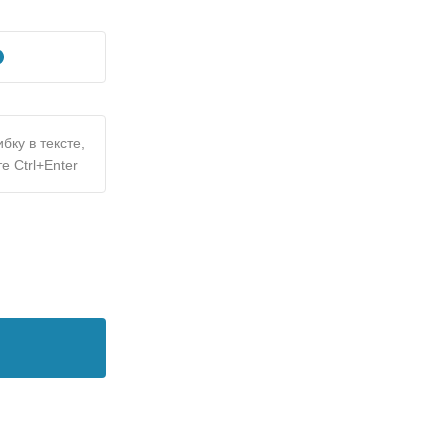
бку в тексте,
е Ctrl+Enter