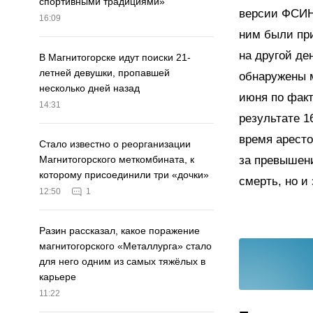
спортивными традициями»
версии ФСИН,
16:09
ним были при
на другой де
В Магнитогорске идут поиски 21-
летней девушки, пропавшей
обнаружены м
несколько дней назад
июня по факт
14:31
результате 1
время аресто
Стало известно о реорганизации
за превышени
Магнитогорского меткомбината, к
которому присоединили три «дочки»
смерть, но и
12:50
1
Разин рассказал, какое поражение
магнитогорского «Металлурга» стало
для него одним из самых тяжёлых в
карьере
11:22