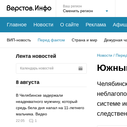
Ваш регион
Главное
Новости
О сайте
Реклама
Афиш
ВИП-новость
Перед фактом
Страна и мир
Дежурная ч
Новости
/
Перед
Лента новостей
Южный
Календарь новостей
8 августа
Челябинск
неблагопо
В Челябинске задержали
неадекватного мужчину, который
системе и
средь бела дня напал на 11-летнего
следствен
мальчика. Видео
22:05
1