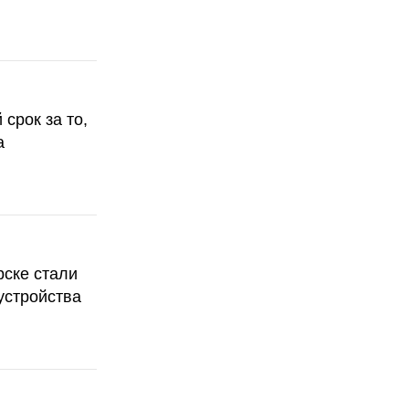
срок за то,
а
рске стали
устройства