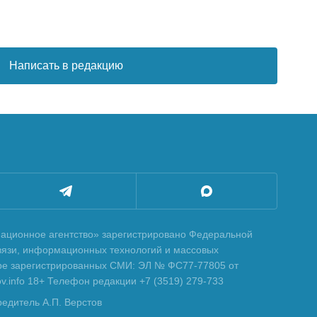
Написать в редакцию
ционное агентство» зарегистрировано Федеральной
вязи, информационных технологий и массовых
тре зарегистрированных СМИ: ЭЛ № ФС77-77805 от
tov.info 18+ Телефон редакции +7 (3519) 279-733
редитель А.П. Верстов