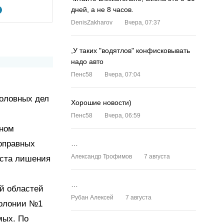
дней, а не 8 часов.
DenisZakharov
Вчера, 07:37
,У таких "водятлов" конфисковывать
надо авто
Пенс58
Вчера, 07:04
головных дел
Хорошие новости)
Пенс58
Вчера, 06:59
нном
оправных
…
Александр Трофимов
7 августа
еста лишения
…
й областей
Рубан Алексей
7 августа
колонии №1
мых. По