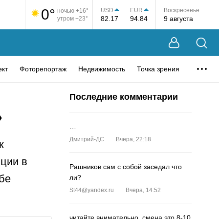
0°
USD
EUR
Воскресенье
ночью +16°
82.17
94.84
9 августа
утром +23°
ект
Фоторепортаж
Недвижимость
Точка зрения
Последние комментарии
»
…
Дмитрий-ДС
Вчера, 22:18
к
ции в
Рашников сам с собой заседал что
бе
ли?
St44@yandex.ru
Вчера, 14:52
читайте внимательно, смена это 8-10