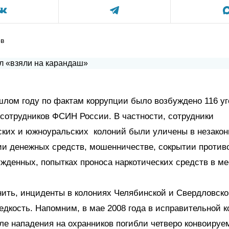
ов
шлом году по фактам коррупции было возбуждено 116 у
сотрудников ФСИН России. В частности, сотрудники
ских и южноуральских колоний были уличены в незако
ии денежных средств, мошенничестве, сокрытии против
жденных, попытках проноса наркотических средств в м
ить, инциденты в колониях Челябинской и Свердловско
редкость. Напомним, в мае 2008 года в исправительной 
ле нападения на охранников погибли четверо конвоируе