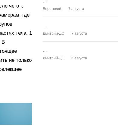
…
ле чего к
Верстовой
7 августа
камерам, где
рупов
…
астях тела. 1
Дмитрий-ДС
7 августа
 В
…
стоящее
Дмитрий-ДС
6 августа
ить не только
повлекшее