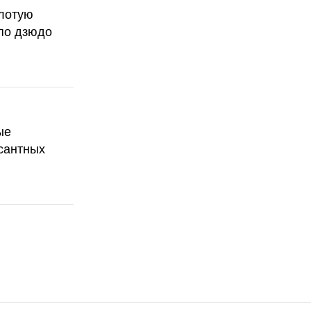
олотую
по дзюдо
ые
сантных