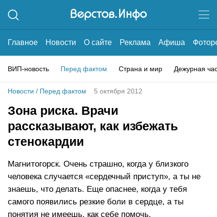
Главное
Новости
О сайте
Реклама
Афиша
Фотор
ВИП-новость
Перед фактом
Страна и мир
Дежурная ча
Новости
/
Перед фактом
5 октября 2012
Зона риска. Врачи
рассказывают, как избежать
стенокардии
Магнитогорск. Очень страшно, когда у близкого
человека случается «сердечный приступ», а ты не
знаешь, что делать. Еще опаснее, когда у тебя
самого появились резкие боли в сердце, а ты
понятия не имеешь, как себе помочь.