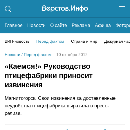
Главное
Новости
О сайте
Реклама
Афиша
Фотор
ВИП-новость
Перед фактом
Страна и мир
Дежурная ча
Новости
/
Перед фактом
10 октября 2012
«Каемся!» Руководство
птицефабрики приносит
извинения
Магнитогорск. Свои извинения за доставленные
неудобства птицефабрика выразила в пресс-
релизе.