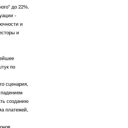
ного" до 22%.
уации -
очности и
есторы и
нейшее
штук по
го сценария,
а падением
ать созданию
ма платежей,
фонов