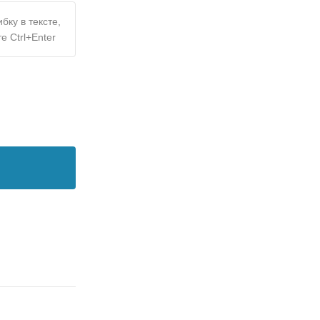
бку в тексте,
е Ctrl+Enter