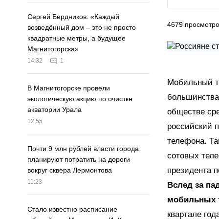
Сергей Бердников: «Каждый
4679
просмотр
возведённый дом – это не просто
квадратные метры, а будущее
Магнитогорска»
14:32
1
Мобильный т
В Магнитогорске провели
большинства
экологическую акцию по очистке
акватории Урала
обществе сре
12:55
российский п
телефона. Та
Почти 9 млн рублей власти города
сотовых теле
планируют потратить на дороги
президента п
вокруг сквера Лермонтова
11:23
Вслед за па
мобильных 
Стало известно расписание
квартале год