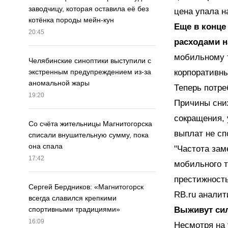
заводчицу, которая оставила её без
цена упала н
котёнка породы мейн-кун
Еще в конце
20:45
расходами 
мобильному т
Челябинские синоптики выступили с
корпоративн
экстренным предупреждением из-за
аномальной жары
Теперь потр
19:20
Причины сниж
сокращения, 
Со счёта жительницы Магнитогорска
выплат не с
списали внушительную сумму, пока
она спала
"Частота зам
17:42
мобильного т
престижность
Сергей Бердников: «Магнитогорск
RB.ru аналит
всегда славился крепкими
Выживут си
спортивными традициями»
16:09
Несмотря на