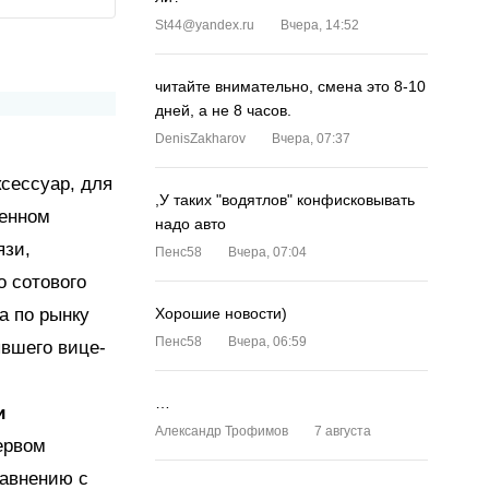
St44@yandex.ru
Вчера, 14:52
читайте внимательно, смена это 8-10
дней, а не 8 часов.
DenisZakharov
Вчера, 07:37
сессуар, для
,У таких "водятлов" конфисковывать
менном
надо авто
язи,
Пенс58
Вчера, 07:04
о сотового
а по рынку
Хорошие новости)
Пенс58
Вчера, 06:59
ывшего вице-
…
и
Александр Трофимов
7 августа
ервом
равнению с