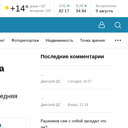
+14°
USD
EUR
Воскресенье
днем +32°
82.17
94.84
9 августа
вечером +26°
ект
Фоторепортаж
Недвижимость
Точка зрения
Последние комментарии
а
…
Дмитрий-ДС
Сегодня, 15:57
редняя
…
Дмитрий-ДС
Вчера, 22:18
Рашников сам с собой заседал что
ли?