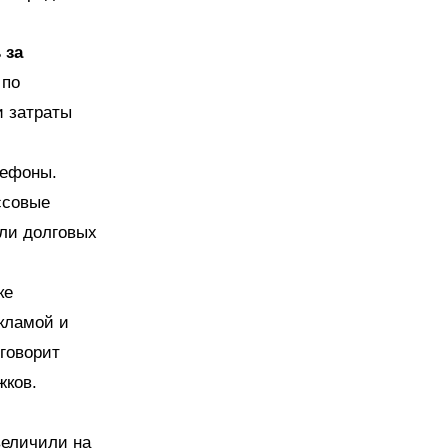
 за
 по
и затраты
лефоны.
ссовые
оли долговых
ке
кламой и
 говорит
жков.
величили на