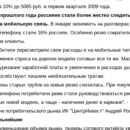
а 10% до 5065 руб. в первом квартале 2009 года.
 прошлого года россияне стали более жестко следить
на мобильную связь.
В январе экономить на разговорах
елефону стали 16% россиян. Особенно резко сократил
ые клиенты.
ебители пересмотрели свои расходы и на мобильные те
ения спроса на дорогие модели сотовых все те же. Ма
урезание заработной платы и увеличение в расходах д
пособствуют лишним необязательным тратам.
ены старых трубок на новые резко снизилась. При покуп
елефона потребители реже стали руководствоваться ре
ю новой модели, а чаще - наличием денег в кармане", -
ик потребительского рынка ИК "ЦентрИнвест" Андрей Ро
льнейшие
 уменьшение объема рынка, лидеры сотового ритейла у