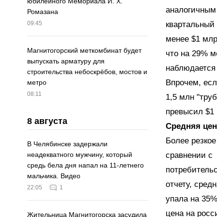
юбилейного Мемориала И. Х.
аналогичным 
Ромазана
квартальный 
09:45
менее $1 млр
Магнитогорский меткомбинат будет
что на 29% м
выпускать арматуру для
наблюдается 
строительства небоскрёбов, мостов и
Впрочем, есл
метро
08:11
1,5 млн "тру
превысил $1 
8 августа
Средняя цен
Более резко
В Челябинске задержали
сравнении с
неадекватного мужчину, который
средь бела дня напал на 11-летнего
потребительс
мальчика. Видео
отчету, сред
22:05
1
упала на 35%
цена на росс
Жительница Магнитогорска засудила