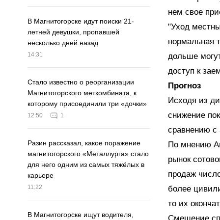
нем свое при
В Магнитогорске идут поиски 21-
"Уход местны
летней девушки, пропавшей
нормальная 
несколько дней назад
14:31
дольше могут
доступ к зае
Стало известно о реорганизации
Прогноз
Магнитогорского меткомбината, к
Исходя из д
которому присоединили три «дочки»
снижение пок
12:50
1
сравнению с 3
Разин рассказал, какое поражение
По мнению Ан
магнитогорского «Металлурга» стало
рынок сотово
для него одним из самых тяжёлых в
продаж число
карьере
11:22
более цивили
то их оконча
В Магнитогорске ищут водителя,
Смещение сп