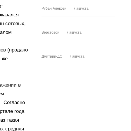
…
ет
Рубан Алексей
7 августа
оказался
лн сотовых,
…
талом
Верстовой
7 августа
…
ов (продано
Дмитрий-ДС
7 августа
е же
ажении в
ем
. Согласно
ртале года
аз такая
ях средняя