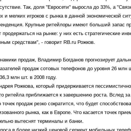
сутствие. Так, доля "Евросети" выросла до 33%, а "Связ
х и мелких игроков с рынка в данной экономической сит
тенденция. Крупные ритейлоры имеют больший запас пр
 продержаться на рынке: у них есть стратегические инв
мным средствам", - говорит RB.ru Рожков.
инамики продаж, Владимир Богданов прогнозирует даль
азателей продаж сотовых телефонов до уровня 26 млн 
6,3 млн шт. в 2008 году.
дрея Рожкова, который придерживается пессимистично
го ритейла приближается к завершению роста. Вслед з
 точек продаж резко сократится, что будет способствов
зованного рынка, как в Европе. Что касается точек прие
тельно вытеснят терминалы и банки.
роса в более низкий ценовой сегмент мобильных теле