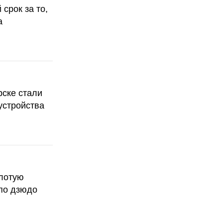
срок за то,
а
рске стали
устройства
олотую
по дзюдо