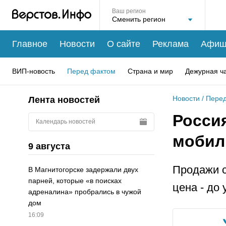
Ваш регион
Главное
Новости
О сайте
Реклама
Афиш
ВИП-новость
Перед фактом
Страна и мир
Дежурная ч
Новости
/
Перед
Лента новостей
Росси
Календарь новостей
мобил
9 августа
Продажи с
В Магнитогорске задержали двух
парней, которые «в поисках
цена - до
адреналина» пробрались в чужой
дом
16:09