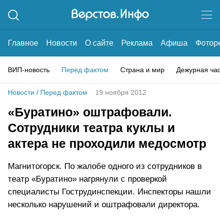
Главное
Новости
О сайте
Реклама
Афиша
Фотор
ВИП-новость
Перед фактом
Страна и мир
Дежурная ча
Новости
/
Перед фактом
19 ноября 2012
«Буратино» оштрафовали.
Сотрудники театра куклы и
актера не проходили медосмотр
Магнитогорск. По жалобе одного из сотрудников в
театр «Буратино» нагрянули с проверкой
специалисты Гострудинспекции. Инспекторы нашли
несколько нарушений и оштрафовали директора.