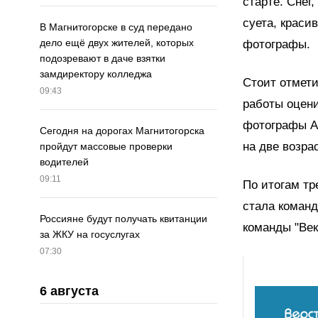
старте. Снег
суета, краси
В Магнитогорске в суд передано
дело ещё двух жителей, которых
фотографы.
подозревают в даче взятки
замдиректору колледжа
Стоит отмети
09:43
работы оцен
фотографы А
Сегодня на дорогах Магнитогорска
на две возрас
пройдут массовые проверки
водителей
09:11
По итогам тр
стала команд
Россияне будут получать квитанции
команды "Ве
за ЖКУ на госуслугах
07:30
6 августа