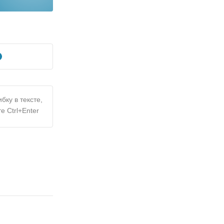
бку в тексте,
е Ctrl+Enter