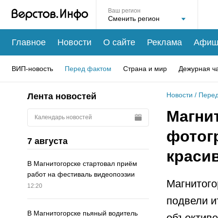
Ваш регион
Главное
Новости
О сайте
Реклама
Афиш
ВИП-новость
Перед фактом
Страна и мир
Дежурная ч
Новости
/
Перед
Лента новостей
Магни
Календарь новостей
фотог
7 августа
краси
В Магнитогорске стартовал приём
работ на фестиваль видеопоэзии
Магнитого
12:20
подвели и
В Магнитогорске пьяный водитель
объективе