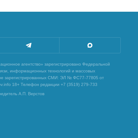
ционное агентство» зарегистрировано Федеральной
вязи, информационных технологий и массовых
тре зарегистрированных СМИ: ЭЛ № ФС77-77805 от
tov.info 18+ Телефон редакции +7 (3519) 279-733
редитель А.П. Верстов