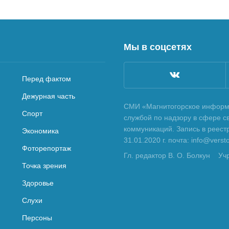
Мы в соцсетях
Перед фактом
Дежурная часть
СМИ «Магнитогорское информа
Спорт
службой по надзору в сфере с
коммуникаций. Запись в реес
Экономика
31.01.2020 г. почта: info@vers
Фоторепортаж
Гл. редактор В. О. Болкун
Уч
Точка зрения
Здоровье
Слухи
Персоны