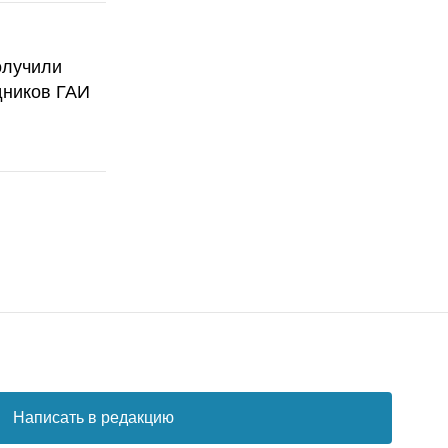
олучили
дников ГАИ
Написать в редакцию