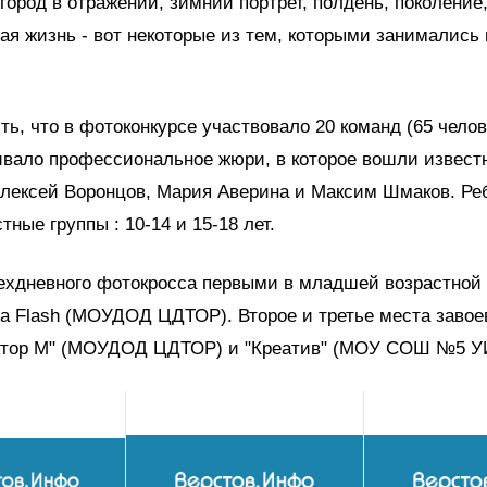
, город в отражении, зимний портрет, полдень, поколение
вая жизнь - вот некоторые из тем, которыми занимались
ть, что в фотоконкурсе участвовало 20 команд (65 челове
ивало профессиональное жюри, в которое вошли извест
лексей Воронцов, Мария Аверина и Максим Шмаков. Ре
тные группы : 10-14 и 15-18 лет.
ехдневного фотокросса первыми в младшей возрастной 
а Flash (МОУДОД ЦДТОР). Второе и третье места завое
ктор М" (МОУДОД ЦДТОР) и "Креатив" (МОУ СОШ №5 У