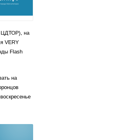
 ЦДТОР), на
ся VERY
ды Flash
вать на
оронцов
 воскресенье