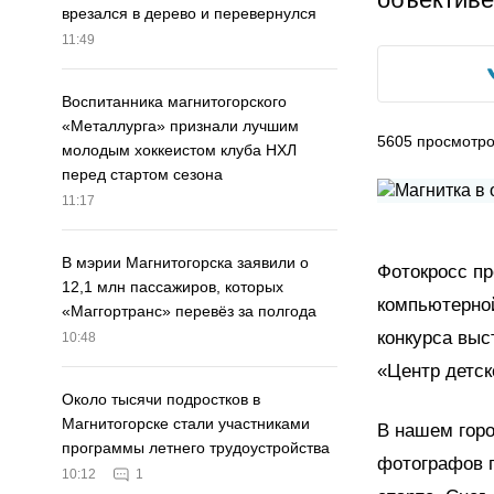
врезался в дерево и перевернулся
11:49
Воспитанника магнитогорского
«Металлурга» признали лучшим
5605
просмотр
молодым хоккеистом клуба НХЛ
перед стартом сезона
11:17
В мэрии Магнитогорска заявили о
Фотокросс пр
12,1 млн пассажиров, которых
компьютерно
«Маггортранс» перевёз за полгода
конкурса вы
10:48
«Центр детск
Около тысячи подростков в
Магнитогорске стали участниками
В нашем гор
программы летнего трудоустройства
фотографов п
10:12
1