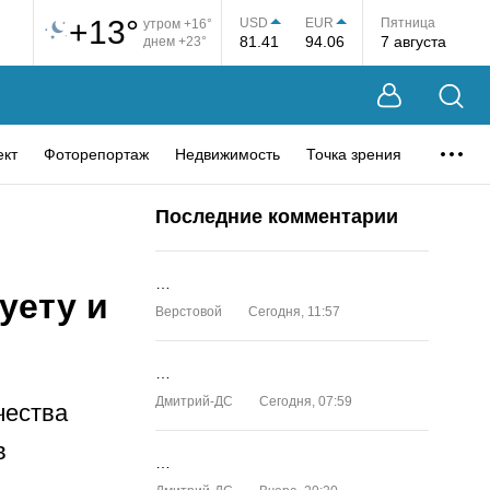
+13°
USD
EUR
Пятница
утром +16°
81.41
94.06
7 августа
днем +23°
ект
Фоторепортаж
Недвижимость
Точка зрения
Последние комментарии
…
уету и
Верстовой
Сегодня, 11:57
…
Дмитрий-ДС
Сегодня, 07:59
чества
в
…