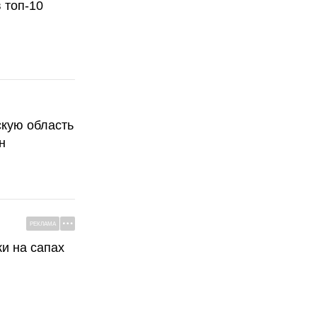
 топ-10
скую область
н
РЕКЛАМА
ки на сапах