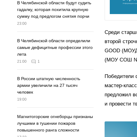
В Челябинской области будут судить
гадалку, которая похитила крупную
сумму под предлогом снятия порчи
23:00
Среди старш
В Челябинской области определили
второй стро
самые дефицитные профессии этого
GOOD (МОУДО
лета
(МОУ СОШ №
21:00
1
Победители 
В России штатную численность
мастер-клас
армии увеличили на 27 тысяч
человек
предложил вс
19:00
и провести т
Магнитогорские огнеборцы признаны
лучшими в тушении пожаров
повышенного ранга сложности