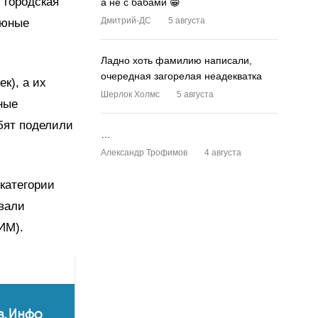
, городская
а не с бабами 😁
Дмитрий-ДС
5 августа
 юные
Ладно хоть фамилию написали,
очередная загорелая неадекватка
к), а их
Шерлок Холмс
5 августа
ные
бят поделили
…
Александр Трофимов
4 августа
категории
вали
ИМ).