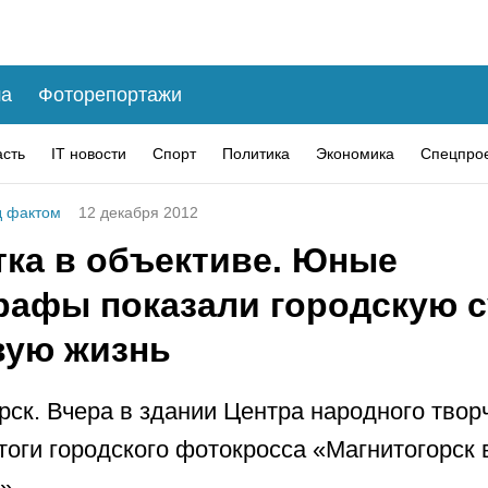
а
Фоторепортажи
асть
IT новости
Спорт
Политика
Экономика
Спецпро
 фактом
12 декабря 2012
тка в объективе. Юные
рафы показали городскую с
вую жизнь
рск. Вчера в здании Центра народного твор
тоги городского фотокросса «Магнитогорск 
».