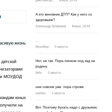
Дмитрий-ДС
Вчера, 20:20
А кто виновник ДТП? Как у него со
здоровьем?
Александр Трофимов
Вчера, 19:54
…
MyxoMop
5 августа
Нет, не так. Пора пинком под зад на
 детской
родину.
анизаторами
Mills
5 августа
а и МОУДОД
они совсем уже. пора строже
rashton
5 августа
омандам юных
получили на
Вот. Поэтому бухать надо с друзьями,