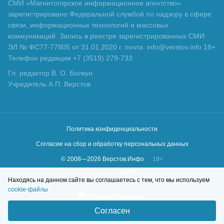
СМИ «Магнитогорское информационное агентство»
зарегистрировано Федеральной службой по надзору в сфере
связи, информационных технологий и массовых
коммуникаций. Запись в реестре зарегистрированных СМИ:
ЭЛ № ФС77-77805 от 31.01.2020 г. почта: info@verstov.info 18+
Телефон редакции +7 (3519) 279-733
Гл. редактор В. О. Болкун
Учредитель А.П. Верстов
Политика конфиденциальности
Согласие на сбор и обработку персональных данных
© 2008—
2026
Верстов.Инфо
18+
Сделано в
KLBR
Находясь на данном сайте вы соглашаетесь с тем, что мы используем
cookie-файлы
Согласен