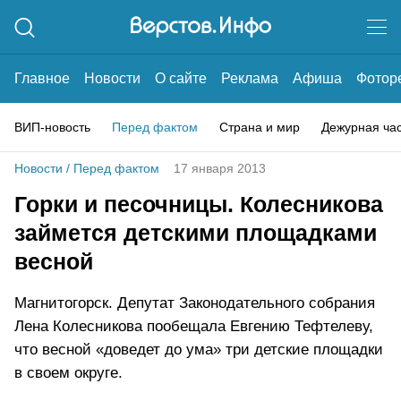
Главное
Новости
О сайте
Реклама
Афиша
Фотор
ВИП-новость
Перед фактом
Страна и мир
Дежурная ча
Новости
/
Перед фактом
17 января 2013
Горки и песочницы. Колесникова
займется детскими площадками
весной
Магнитогорск. Депутат Законодательного собрания
Лена Колесникова пообещала Евгению Тефтелеву,
что весной «доведет до ума» три детские площадки
в своем округе.