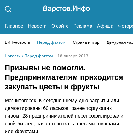
Главное
Новости
О сайте
Реклама
Афиша
Фотор
ВИП-новость
Перед фактом
Страна и мир
Дежурная ча
Новости
/
Перед фактом
18 января 2013
Призывы не помогли.
Предпринимателям приходится
закупать цветы и фрукты
Магнитогорск. К сегодняшнему дню закрыты или
демонтированы 60 ларьков, ранее торгующих
пивом. 28 предпринимателей перепрофилировали
свой бизнес, начав торговать цветами, овощами
или фруктами.