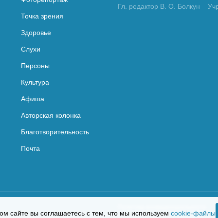
Гл. редактор В. О. Болкун
Уч
Точка зрения
Здоровье
Слухи
Персоны
Культура
Афиша
Авторская колонка
Благотворительность
Почта
Политика конфиденциальности
ом сайте вы соглашаетесь с тем, что мы используем
cookie-файлы