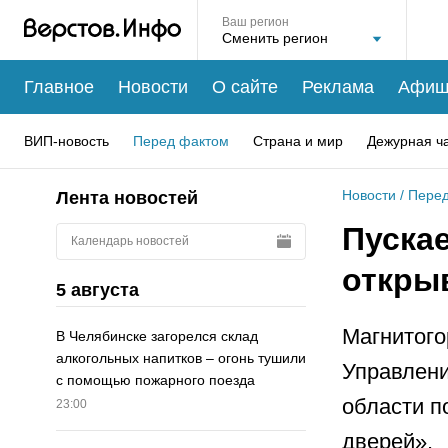
Ваш регион
Главное
Новости
О сайте
Реклама
Афиш
ВИП-новость
Перед фактом
Страна и мир
Дежурная ч
Новости
/
Перед
Лента новостей
Пускае
Календарь новостей
откры
5 августа
Магнитого
В Челябинске загорелся склад
алкогольных напитков – огонь тушили
Управлени
с помощью пожарного поезда
области п
23:00
дверей».