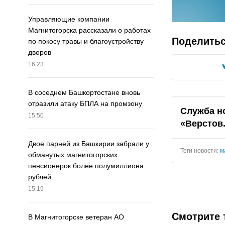
Управляющие компании
Магнитогорска рассказали о работах
Поделить
по покосу травы и благоустройству
дворов
16:23
В соседнем Башкортостане вновь
отразили атаку БПЛА на промзону
Служба н
15:50
«Верстов
Двое парней из Башкирии забрали у
Теги новости:
м
обманутых магнитогорских
пенсионерок более полумиллиона
рублей
15:19
Смотрите 
В Магнитогорске ветеран АО