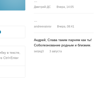
…
Дмитрий-ДС
Вчера, 14:05
…
andreevaivsv
Вчера, 08:41
Андрей, Слава таким парням как ты!
Соболезнование родным и близким.
serjeg3
3 августа
бку в тексте,
е Ctrl+Enter