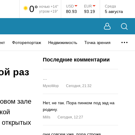
0°
USD
EUR
Среда
ночью +14°
80.93
93.19
5 августа
утром +19°
ект
Фоторепортаж
Недвижимость
Точка зрения
Последние комментарии
ой раз
…
MyxoMop
Сегодня, 21:32
товом зале
Нет, не так. Пора пинком под зад на
родину.
кой
Mills
Сегодня, 12:27
ь открытых
они совсем уже. пора строже