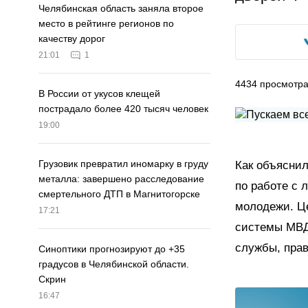
Челябинская область заняла второе
место в рейтинге регионов по
качеству дорог
21:01
1
4434
просмотр
В России от укусов клещей
пострадало более 420 тысяч человек
19:00
Грузовик превратил иномарку в груду
Как объяснил
металла: завершено расследование
по работе с 
смертельного ДТП в Магнитогорске
молодежи. Ц
17:21
системы МВД
службы, прав
Синоптики прогнозируют до +35
градусов в Челябинской области.
Скрин
16:47