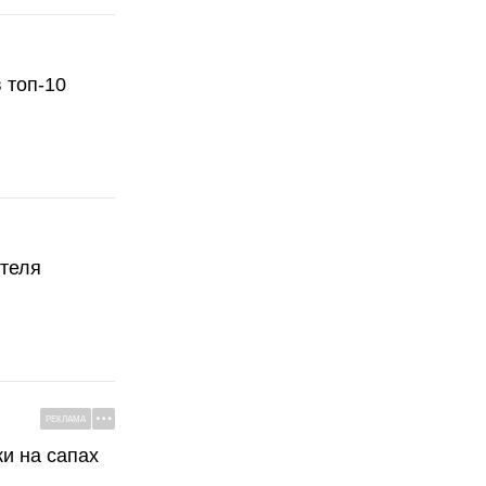
 топ-10
ателя
РЕКЛАМА
ки на сапах