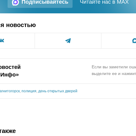
Подписывайтесь
Читайте нас в MAX
ся новостью
овостей
Если вы заметили оши
выделите ее и нажмит
.Инфо»
агнитогорск
,
полиция
,
день открытых дверей
также