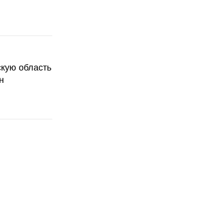
скую область
н