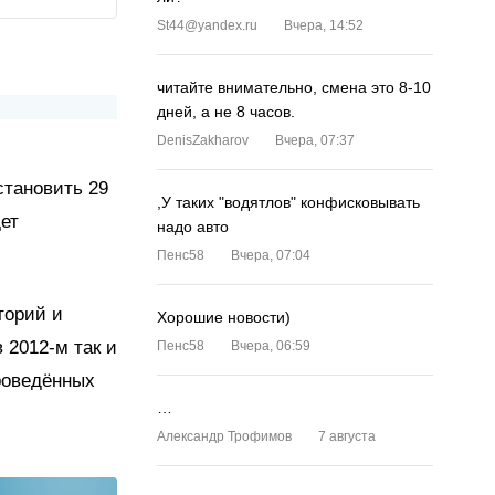
St44@yandex.ru
Вчера, 14:52
читайте внимательно, смена это 8-10
дней, а не 8 часов.
DenisZakharov
Вчера, 07:37
становить 29
,У таких "водятлов" конфисковывать
ет
надо авто
Пенс58
Вчера, 07:04
торий и
Хорошие новости)
 2012-м так и
Пенс58
Вчера, 06:59
роведённых
…
Александр Трофимов
7 августа