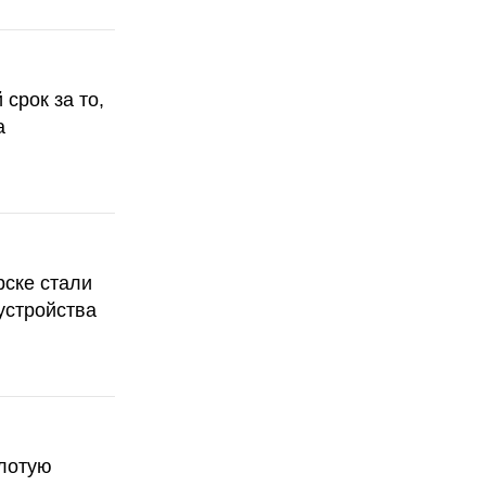
срок за то,
а
рске стали
устройства
олотую