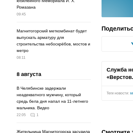
юбилейного Мемориала И. Х.
Ромазана
09:45
Поделить
Магнитогорский меткомбинат будет
выпускать арматуру для
строительства небоскрёбов, мостов и
метро
08:11
Служба н
8 августа
«Верстов
В Челябинске задержали
Теги новости:
м
неадекватного мужчину, который
средь бела дня напал на 11-летнего
мальчика. Видео
22:05
1
Смотрите 
Жительница Магнитогорска засудила