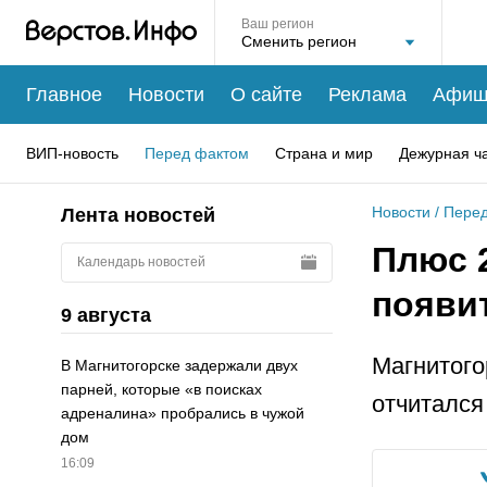
Ваш регион
Главное
Новости
О сайте
Реклама
Афиш
ВИП-новость
Перед фактом
Страна и мир
Дежурная ч
Новости
/
Перед
Лента новостей
Плюс 
Календарь новостей
появи
9 августа
Магнитого
В Магнитогорске задержали двух
парней, которые «в поисках
отчитался
адреналина» пробрались в чужой
дом
16:09