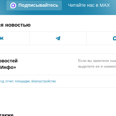
Подписывайтесь
Читайте нас в MAX
ся новостью
овостей
Если вы заметили оши
выделите ее и нажмит
.Инфо»
гсд
,
отчет
,
площадки
,
благоустройство
также