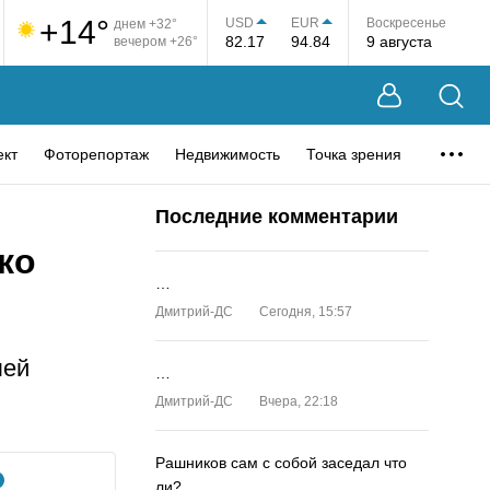
+14°
USD
EUR
Воскресенье
днем +32°
82.17
94.84
9 августа
вечером +26°
ект
Фоторепортаж
Недвижимость
Точка зрения
Последние комментарии
ко
…
Дмитрий-ДС
Сегодня, 15:57
лей
…
Дмитрий-ДС
Вчера, 22:18
Рашников сам с собой заседал что
ли?