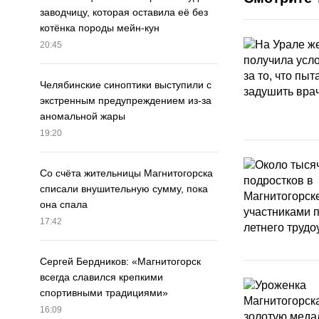
заводчицу, которая оставила её без
котёнка породы мейн-кун
20:45
Челябинские синоптики выступили с
экстренным предупреждением из-за
аномальной жары
19:20
Со счёта жительницы Магнитогорска
списали внушительную сумму, пока
она спала
17:42
Сергей Бердников: «Магнитогорск
всегда славился крепкими
спортивными традициями»
16:09