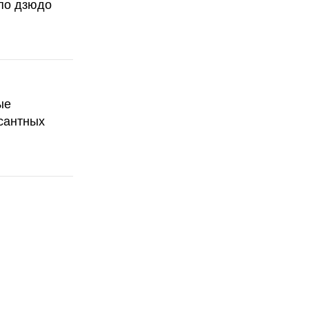
по дзюдо
ые
сантных