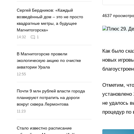
Сергей Бердников: «Каждый
4637
просмотр
возведённый дом – это не просто
квадратные метры, а будущее
Магнитогорска»
14:32
1
Как было ска
В Магнитогорске провели
новых игровы
экологическую акцию по очистке
акватории Урала
благоустроен
12:55
Отметим, что
Почти 9 млн рублей власти города
установлено 
планируют потратить на дороги
не удалось в
вокруг сквера Лермонтова
процедур по 
11:23
Стало известно расписание