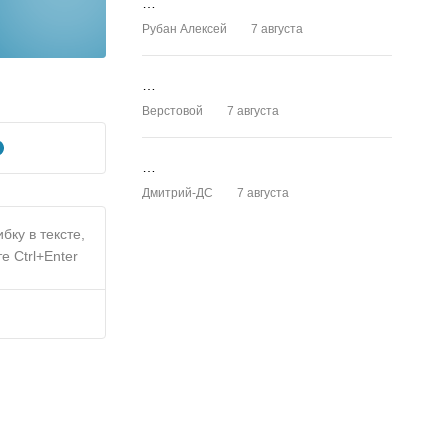
…
Рубан Алексей
7 августа
…
Верстовой
7 августа
…
Дмитрий-ДС
7 августа
бку в тексте,
е Ctrl+Enter