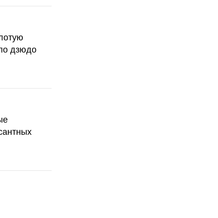
олотую
по дзюдо
ые
сантных