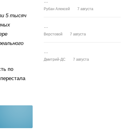
…
Рубан Алексей
7 августа
ти 5 тысяч
нных
…
ере
Верстовой
7 августа
реального
…
Дмитрий-ДС
7 августа
ть по
 перестала