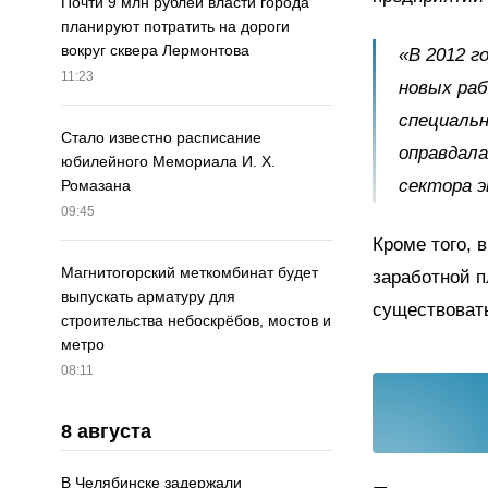
Почти 9 млн рублей власти города
планируют потратить на дороги
вокруг сквера Лермонтова
«В 2012 г
11:23
новых ра
специальн
Стало известно расписание
оправдала
юбилейного Мемориала И. Х.
сектора э
Ромазана
09:45
Кроме того, 
Магнитогорский меткомбинат будет
заработной п
выпускать арматуру для
существовать
строительства небоскрёбов, мостов и
метро
08:11
8 августа
В Челябинске задержали