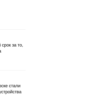
срок за то,
а
рске стали
устройства