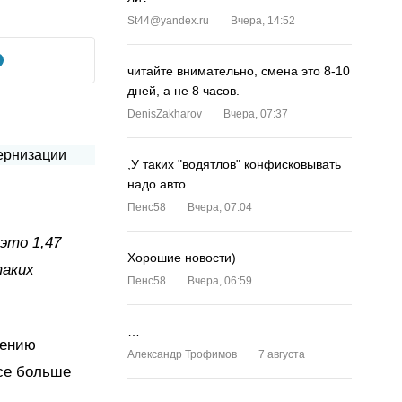
St44@yandex.ru
Вчера, 14:52
читайте внимательно, смена это 8-10
дней, а не 8 часов.
DenisZakharov
Вчера, 07:37
,У таких "водятлов" конфисковывать
надо авто
Пенс58
Вчера, 07:04
это 1,47
Хорошие новости)
таких
Пенс58
Вчера, 06:59
…
дению
Александр Трофимов
7 августа
все больше