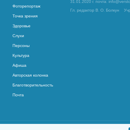
31.01.2020 г. почта: info@vers
Фоторепортаж
Гл. редактор В. О. Болкун
Уч
Точка зрения
Здоровье
Слухи
Персоны
Культура
Афиша
Авторская колонка
Благотворительность
Почта
Политика конфиденциальности