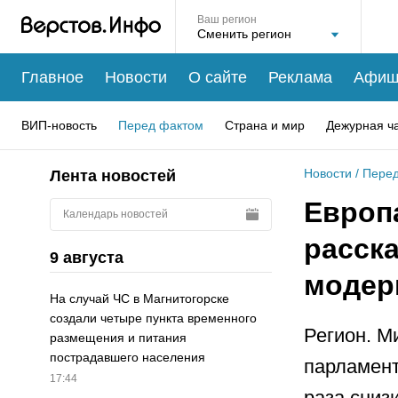
Ваш регион
Главное
Новости
О сайте
Реклама
Афиш
ВИП-новость
Перед фактом
Страна и мир
Дежурная ч
Новости
/
Перед
Лента новостей
Европ
Календарь новостей
расска
9 августа
модер
На случай ЧС в Магнитогорске
создали четыре пункта временного
Регион. М
размещения и питания
пострадавшего населения
парламент
17:44
раза сниз