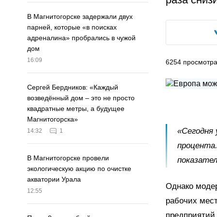
В Магнитогорске задержали двух
парней, которые «в поисках
адреналина» пробрались в чужой
дом
16:09
6254
просмотр
Сергей Бердников: «Каждый
возведённый дом – это не просто
квадратные метры, а будущее
Магнитогорска»
«Сегодня 
14:32
1
процента
В Магнитогорске провели
показател
экологическую акцию по очистке
акватории Урала
Однако моде
12:55
рабочих мест
предприятий 