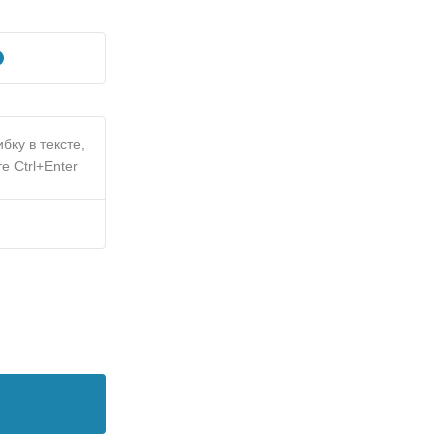
бку в тексте,
е Ctrl+Enter