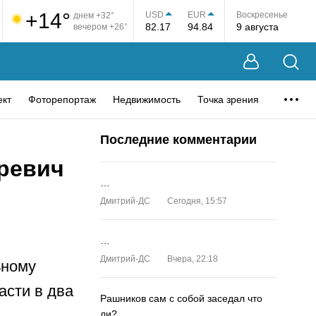
+14°
USD
EUR
Воскресенье
днем +32°
82.17
94.84
9 августа
вечером +26°
ект
Фоторепортаж
Недвижимость
Точка зрения
Последние комментарии
ревич
…
Дмитрий-ДС
Сегодня, 15:57
…
Дмитрий-ДС
Вчера, 22:18
ьному
асти в два
Рашников сам с собой заседал что
ли?