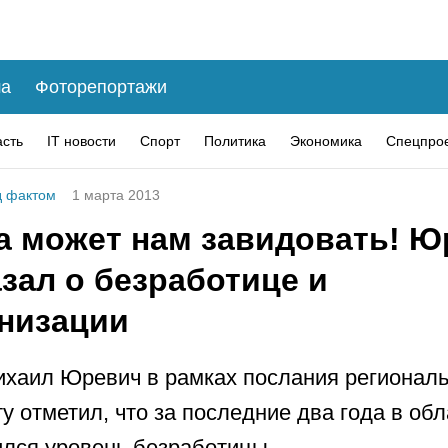
а
Фоторепортажи
асть
IT новости
Спорт
Политика
Экономика
Спецпро
 фактом
1 марта 2013
а может нам завидовать! Ю
зал о безработице и
низации
ихаил Юревич в рамках послания регионал
у отметил, что за последние два года в обл
ился уровень безработицы.