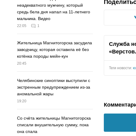
Поделить
неадекватного мужчину, который
средь бела дня напал на 11-летнего
мальчика. Видео
22:05
1
Жительница Магнитогорска засудила
Служба н
заводчицу, которая оставила её без
«Верстов
котёнка породы мейн-кун
20:45
Теги новости:
ю
Челябинские синоптики выступили с
экстренным предупреждением из-за
аномальной жары
19:20
Комментар
Со счёта жительницы Магнитогорска
списали внушительную сумму, пока
она спала