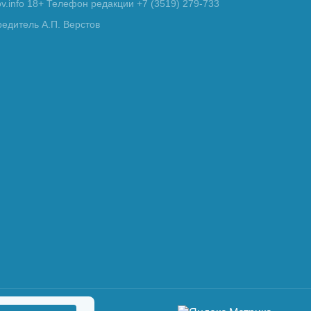
tov.info 18+ Телефон редакции +7 (3519) 279-733
редитель А.П. Верстов