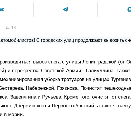
а
13
роизводиться вывоз снега с улицы Ленинградской (от О
й) и перекрестка Советской Армии - Галиуллина. Также
механизированная уборка тротуаров на улицах Тургенев
Бехтерева, Набережной, Грязнова. Почистят пешеходны
кса, Завенягина и Ручьева. Кроме того, очистят от снега
ького, Дзержинского и Первооктябрьский, а также свалк
и в мэрии.