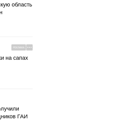
скую область
н
РЕКЛАМА
ки на сапах
олучили
дников ГАИ