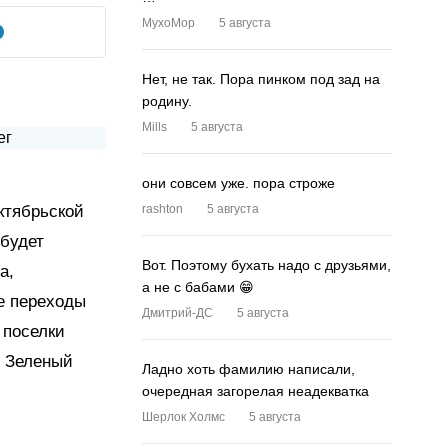
MyxoMop
5 августа
Нет, не так. Пора пинком под зад на
родину.
Mills
5 августа
они совсем уже. пора строже
ктябрьской
rashton
5 августа
 будет
Вот. Поэтому бухать надо с друзьями,
а,
а не с бабами 😁
е переходы
Дмитрий-ДС
5 августа
 поселки
у Зеленый
Ладно хоть фамилию написали,
очередная загорелая неадекватка
Шерлок Холмс
5 августа