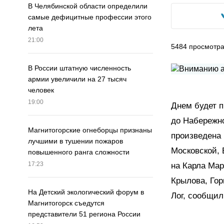
В Челябинской области определили
самые дефицитные профессии этого
лета
21:00
5484
просмотр
В России штатную численность
армии увеличили на 27 тысяч
человек
19:00
Днем будет п
до Набережно
Магнитогорские огнеборцы признаны
произведена 
лучшими в тушении пожаров
Московской, 
повышенного ранга сложности
17:23
на Карла Мар
Крылова, Гор
На Детский экологический форум в
Лог, сообщил
Магнитогорск съедутся
представители 51 региона России