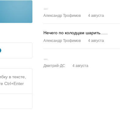
…
Александр Трофимов
4 августа
Нечего по колодцам шарить......
Александр Трофимов
4 августа
…
Дмитрий-ДС
4 августа
бку в тексте,
е Ctrl+Enter