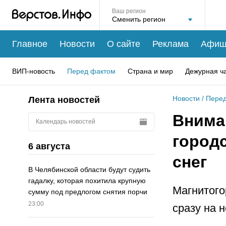
Ваш регион
Главное
Новости
О сайте
Реклама
Афиш
ВИП-новость
Перед фактом
Страна и мир
Дежурная ч
Новости
/
Перед
Лента новостей
Внима
Календарь новостей
город
6 августа
снег
В Челябинской области будут судить
гадалку, которая похитила крупную
Магнитого
сумму под предлогом снятия порчи
23:00
сразу на 