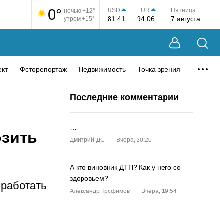
0°
USD
EUR
Пятница
ночью +12°
81.41
94.06
7 августа
утром +15°
ект
Фоторепортаж
Недвижимость
Точка зрения
Последние комментарии
…
озить
Дмитрий-ДС
Вчера, 20:20
А кто виновник ДТП? Как у него со
здоровьем?
 работать
Александр Трофимов
Вчера, 19:54
…