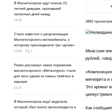
В Магнитогорске идут поиски 21-
летней девушки, пропавшей
несколько дней назад
14:31
3882
просмотр
Стало известно о реорганизации
Магнитогорского меткомбината, к
которому присоединили три «дочки»
Миасская ко
12:50
1
рублей, гово
Разин рассказал, какое поражение
магнитогорского «Металлурга» стало
«Композиция 
для него одним из самых тяжёлых в
метеорита и 
карьере
Это аромат в
11:22
целеустремле
В Магнитогорске ищут водителя,
который сбил юного велосипедиста и
Как сообщае