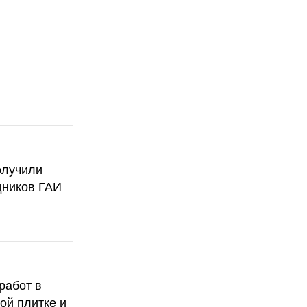
олучили
дников ГАИ
работ в
ой плитке и