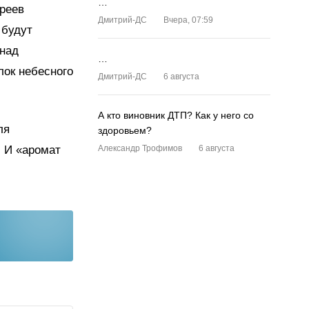
…
реев
Дмитрий-ДС
Вчера, 07:59
 будут
 над
…
лок небесного
Дмитрий-ДС
6 августа
А кто виновник ДТП? Как у него со
ля
здоровьем?
 И «аромат
Александр Трофимов
6 августа