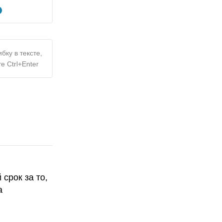
бку в тексте,
е Ctrl+Enter
срок за то,
а