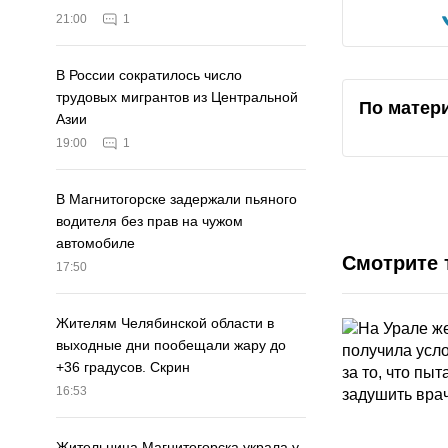
21:00
1
В России сократилось число
трудовых мигрантов из Центральной
По матер
Азии
19:00
1
В Магнитогорске задержали пьяного
водителя без прав на чужом
автомобиле
Смотрите 
17:50
Жителям Челябинской области в
выходные дни пообещали жару до
+36 градусов. Скрин
16:53
Жительница Магнитогорска украла у