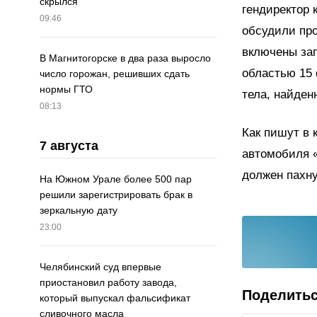
скрылся
гендиректор
09:46
обсудили про
включены зап
В Магнитогорске в два раза выросло
областью 15 
число горожан, решивших сдать
нормы ГТО
тела, найден
08:13
Как пишут в 
7 августа
автомобиля 
должен пахнут
На Южном Урале более 500 пар
решили зарегистрировать брак в
зеркальную дату
23:00
Челябинский суд впервые
приостановил работу завода,
Поделить
который выпускал фальсификат
сливочного масла