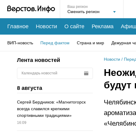
Ваш регион
Главное
Новости
О сайте
Реклама
Афиш
ВИП-новость
Перед фактом
Страна и мир
Дежурная ч
Новости
/
Перед
Лента новостей
Неожи
Календарь новостей
будут
8 августа
Челябинск
Сергей Бердников: «Магнитогорск
всегда славился крепкими
ароматиза
спортивными традициями»
«Челябинс
16:09