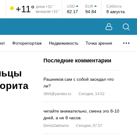
+11°
USD
EUR
Суббота
днем +31°
82.17
94.84
8 августа
вечером +31°
ект
Фоторепортаж
Недвижимость
Точка зрения
Последние комментарии
льцы
Рашников сам с собой заседал что
еорита
ли?
St44@yandex.ru
Сегодня, 14:52
читайте внимательно, смена это 8-10
дней, а не 8 часов.
DenisZakharov
Сегодня, 07:37