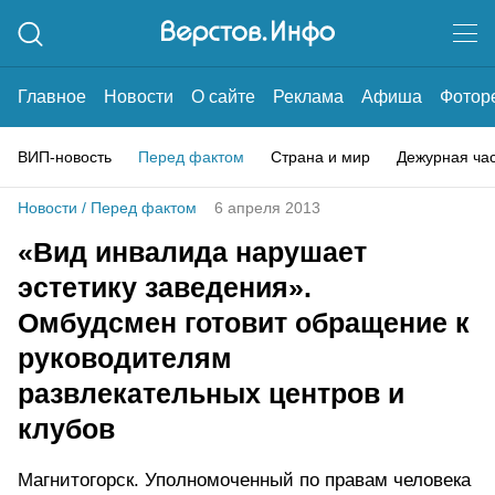
Главное
Новости
О сайте
Реклама
Афиша
Фотор
ВИП-новость
Перед фактом
Страна и мир
Дежурная ча
Новости
/
Перед фактом
6 апреля 2013
«Вид инвалида нарушает
эстетику заведения».
Омбудсмен готовит обращение к
руководителям
развлекательных центров и
клубов
Магнитогорск. Уполномоченный по правам человека