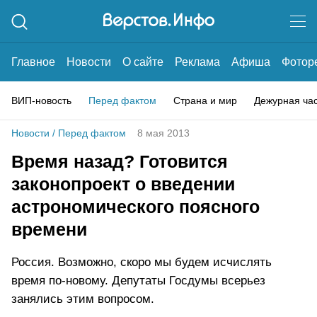
Главное
Новости
О сайте
Реклама
Афиша
Фотор
ВИП-новость
Перед фактом
Страна и мир
Дежурная ча
Новости
/
Перед фактом
8 мая 2013
Время назад? Готовится
законопроект о введении
астрономического поясного
времени
Россия. Возможно, скоро мы будем исчислять
время по-новому. Депутаты Госдумы всерьез
занялись этим вопросом.