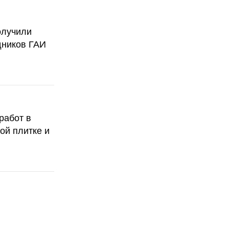
олучили
дников ГАИ
работ в
ой плитке и