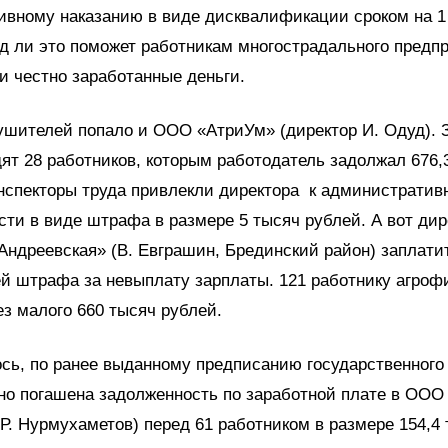
вному наказанию в виде дисквалификации сроком на 1 
д ли это поможет работникам многострадального предп
и честно заработанные деньги.
ушителей попало и ООО «АтриУм» (директор И. Одуд). 
ят 28 работников, которым работодатель задолжал 676,
нспекторы труда привлекли директора к административ
сти в виде штрафа в размере 5 тысяч рублей. А вот ди
ндреевская» (В. Евграшин, Брединский район) заплатит
ей штрафа за невыплату зарплаты. 121 работнику агро
ез малого 660 тысяч рублей.
сь, по ранее выданному предписанию государственного
но погашена задолженность по заработной плате в ООО
 Р. Нурмухаметов) перед 61 работником в размере 154,4