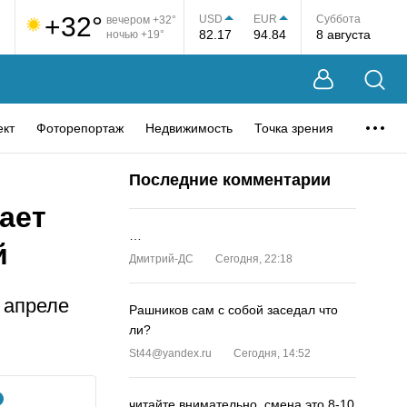
+32°
USD
EUR
Суббота
вечером +32°
82.17
94.84
8 августа
ночью +19°
ект
Фоторепортаж
Недвижимость
Точка зрения
Последние комментарии
тает
…
й
Дмитрий-ДС
Сегодня, 22:18
 апреле
Рашников сам с собой заседал что
ли?
St44@yandex.ru
Сегодня, 14:52
читайте внимательно, смена это 8-10