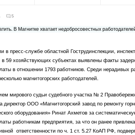
а
5
ли в пресс-службе областной Гострудинспекции, инспек
, в 59 хозяйствующих субъектах выявлены факты заде
латы в отношении 1793 работников. Среди нерадивых р
несколько магнитогорских работодателей.
ем мирового судьи судебного участка № 2 Правобереж
а директор ООО «Магнитогорский завод по ремонту горн
ского оборудования» Ринат Ахметов за систематическ
латы работникам предприятия, за что он ранее привлека
вной ответственности по ч. 1 ст. 5.27 КоАП РФ, подвер