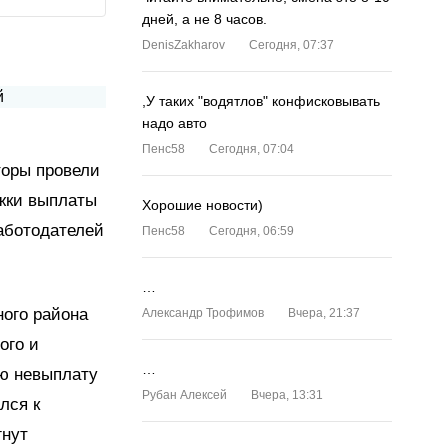
дней, а не 8 часов.
DenisZakharov
Сегодня, 07:37
,У таких "водятлов" конфисковывать
надо авто
Пенс58
Сегодня, 07:04
торы провели
ржки выплаты
Хорошие новости)
аботодателей
Пенс58
Сегодня, 06:59
…
ного района
Александр Трофимов
Вчера, 21:37
ого и
…
ую невыплату
Рубан Алексей
Вчера, 13:31
лся к
гнут