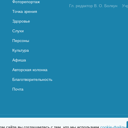
Фоторепортаж
Гл. редактор В. О. Болкун
Уч
Точка зрения
Здоровье
Слухи
Персоны
Культура
Афиша
Авторская колонка
Благотворительность
Почта
Политика конфиденциальности
ом сайте вы соглашаетесь с тем, что мы используем
cookie-файлы