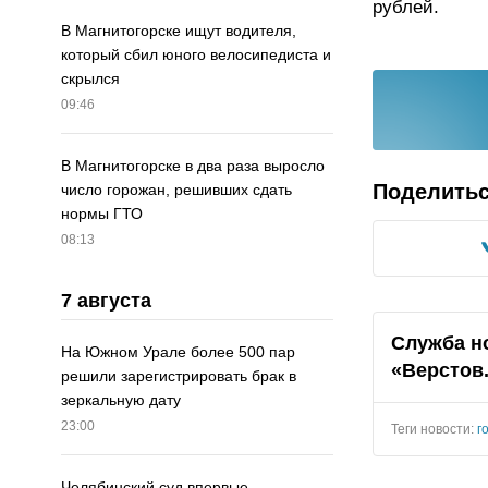
рублей.
В Магнитогорске ищут водителя,
который сбил юного велосипедиста и
скрылся
09:46
В Магнитогорске в два раза выросло
Поделить
число горожан, решивших сдать
нормы ГТО
08:13
7 августа
Служба н
На Южном Урале более 500 пар
«Верстов
решили зарегистрировать брак в
зеркальную дату
23:00
Теги новости:
г
Челябинский суд впервые