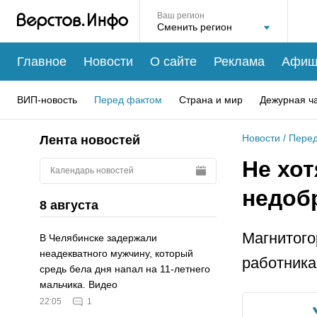
Ваш регион
Главное
Новости
О сайте
Реклама
Афиш
ВИП-новость
Перед фактом
Страна и мир
Дежурная ч
Новости
/
Перед
Лента новостей
Не хот
Календарь новостей
недоб
8 августа
Магнитого
В Челябинске задержали
неадекватного мужчину, который
работника
средь бела дня напал на 11-летнего
мальчика. Видео
22:05
1