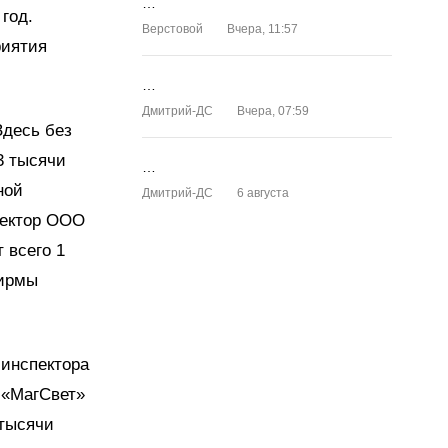
…
год.
Верстовой
Вчера, 11:57
риятия
…
Дмитрий-ДС
Вчера, 07:59
Здесь без
3 тысячи
…
ной
Дмитрий-ДС
6 августа
ректор ООО
 всего 1
фирмы
 инспектора
 «МагСвет»
 тысячи