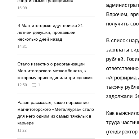
спортивными традициями»
администрати
16:09
Впрочем, вря
получить сво
В Магнитогорске идут поиски 21-
летней девушки, пропавшей
несколько дней назад
В список нар
14:31
зарплаты сид
рублей. Госи
Стало известно о реорганизации
ответственно
Магнитогорского меткомбината, к
«Агрофирма А
которому присоединили три «дочки»
12:50
1
тысячу рубл
задолжали б
Разин рассказал, какое поражение
магнитогорского «Металлурга» стало
Как выяснило
для него одним из самых тяжёлых в
труда частич
карьере
11:22
(гендиректор