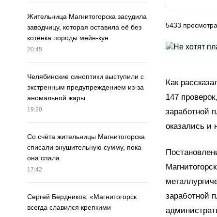
Жительница Магнитогорска засудила
5433
просмотр
заводчицу, которая оставила её без
котёнка породы мейн-кун
20:45
Челябинские синоптики выступили с
Как рассказа
экстренным предупреждением из-за
147 проверок
аномальной жары
19:20
заработной п
оказались и 
Со счёта жительницы Магнитогорска
списали внушительную сумму, пока
Постановлени
она спала
Магнитогорск
17:42
металлургиче
заработной п
Сергей Бердников: «Магнитогорск
всегда славился крепкими
администрати