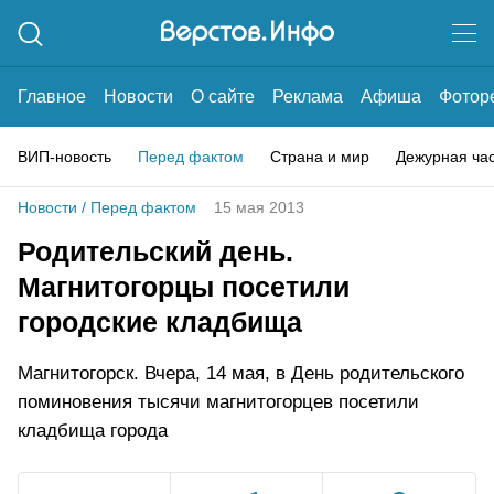
Главное
Новости
О сайте
Реклама
Афиша
Фотор
ВИП-новость
Перед фактом
Страна и мир
Дежурная ча
Новости
/
Перед фактом
15 мая 2013
Родительский день.
Магнитогорцы посетили
городские кладбища
Магнитогорск. Вчера, 14 мая, в День родительского
поминовения тысячи магнитогорцев посетили
кладбища города