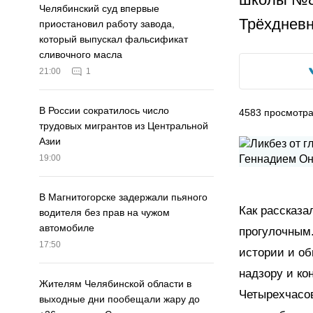
Челябинский суд впервые
Трёхдневн
приостановил работу завода,
который выпускал фальсификат
сливочного масла
21:00
1
В России сократилось число
4583
просмотр
трудовых мигрантов из Центральной
Азии
19:00
В Магнитогорске задержали пьяного
Как рассказа
водителя без прав на чужом
автомобиле
прогулочным.
17:50
истории и о
надзору и ко
Жителям Челябинской области в
Четырехчасо
выходные дни пообещали жару до