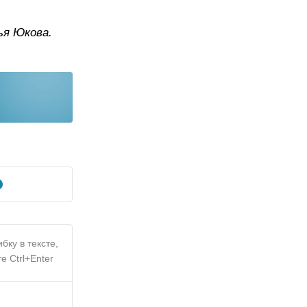
ья Юкова.
бку в тексте,
е Ctrl+Enter