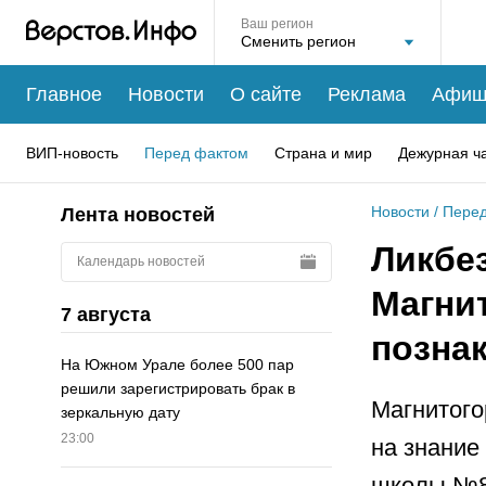
Ваш регион
Главное
Новости
О сайте
Реклама
Афиш
ВИП-новость
Перед фактом
Страна и мир
Дежурная ч
Новости
/
Перед
Лента новостей
Ликбез
Календарь новостей
Магни
7 августа
позна
На Южном Урале более 500 пар
решили зарегистрировать брак в
Магнитого
зеркальную дату
23:00
на знание
школы №8 