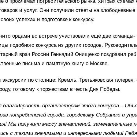
е о проблемах потребительского рынка, хитрых схемах
товаров и услуг. Они получили ответы на злободневные
своих успехах и подготовке к конкурсу.
нитогорцами во встрече участвовали ещё две команды-
цы подобного конкурса из других городов. Руководите
итарный врач России Геннадий Онищенко поздравил реб
твенные письма и памятную книгу о Москве.
 экскурсии по столице: Кремль, Третьяковская галерея,
ороду, готовому к торжествам в честь Дня Победы.
 благодарность организаторам этого конкурса – Объ
ав потребителей города, городскому Собранию и упр
ия! Мы получили массу впечатлений, замечательные п
ись с такими значимыми и интересными людьми! Реб