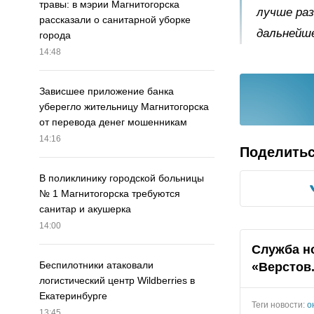
травы: в мэрии Магнитогорска
лучше раз
рассказали о санитарной уборке
дальнейш
города
14:48
Зависшее приложение банка
уберегло жительницу Магнитогорска
от перевода денег мошенникам
14:16
Поделить
В поликлинику городской больницы
№ 1 Магнитогорска требуются
санитар и акушерка
14:00
Служба н
Беспилотники атаковали
«Верстов
логистический центр Wildberries в
Екатеринбурге
Теги новости:
о
13:45