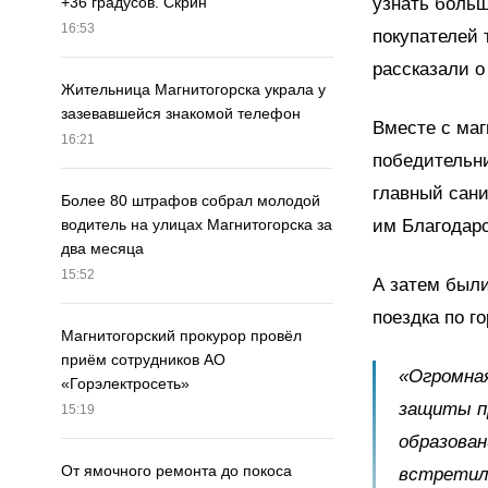
узнать больш
+36 градусов. Скрин
16:53
покупателей 
рассказали о 
Жительница Магнитогорска украла у
зазевавшейся знакомой телефон
Вместе с маг
16:21
победительни
главный сан
Более 80 штрафов собрал молодой
им Благодарс
водитель на улицах Магнитогорска за
два месяца
15:52
А затем были
поездка по г
Магнитогорский прокурор провёл
приём сотрудников АО
«Огромная
«Горэлектросеть»
защиты пр
15:19
образован
От ямочного ремонта до покоса
встретил