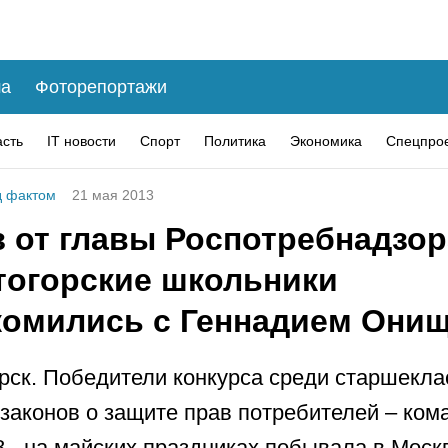
а
Фоторепортажи
асть
IT новости
Спорт
Политика
Экономика
Спецпро
 фактом
21 мая 2013
 от главы Роспотребнадзор
тогорские школьники
комились с Геннадием Они
рск. Победители конкурса среди старшекла
 законов о защите прав потребителей – ком
- на майских праздниках побывала в Моск