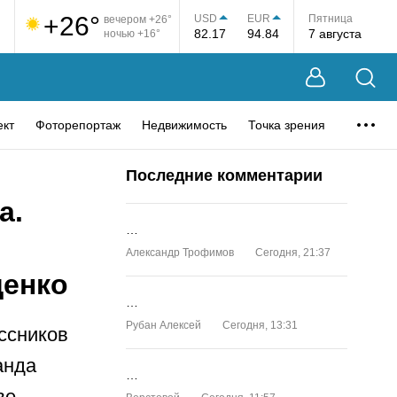
+26°
USD
EUR
Пятница
вечером +26°
82.17
94.84
7 августа
ночью +16°
ект
Фоторепортаж
Недвижимость
Точка зрения
Последние комментарии
а.
…
Александр Трофимов
Сегодня, 21:37
щенко
…
Рубан Алексей
Сегодня, 13:31
ссников
анда
…
ве.