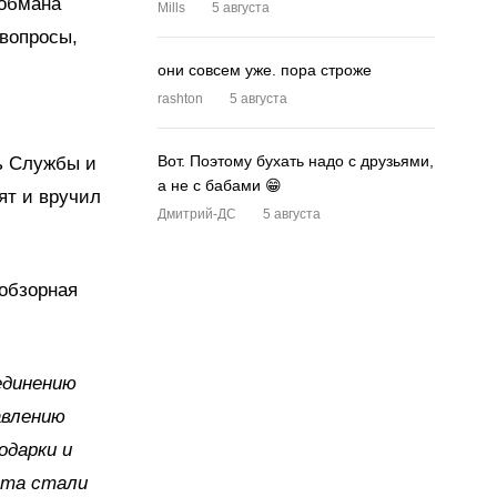
 обмана
Mills
5 августа
 вопросы,
они совсем уже. пора строже
rashton
5 августа
Вот. Поэтому бухать надо с друзьями,
ль Службы и
а не с бабами 😁
ят и вручил
Дмитрий-ДС
5 августа
 обзорная
единению
авлению
одарки и
ята стали