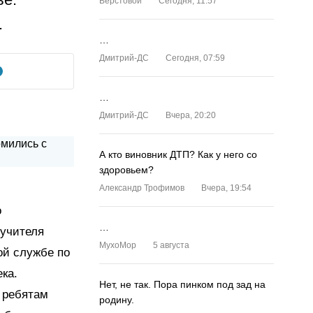
Верстовой
Сегодня, 11:57
.
…
Дмитрий-ДС
Сегодня, 07:59
…
Дмитрий-ДС
Вчера, 20:20
А кто виновник ДТП? Как у него со
здоровьем?
Александр Трофимов
Вчера, 19:54
о
…
 учителя
MyxoMop
5 августа
ой службе по
ка.
Нет, не так. Пора пинком под зад на
 ребятам
родину.