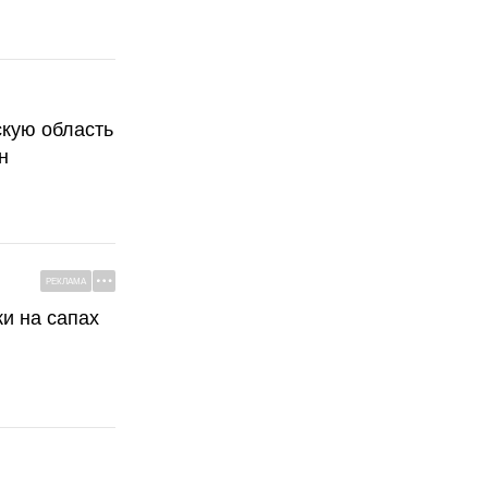
скую область
н
РЕКЛАМА
ки на сапах