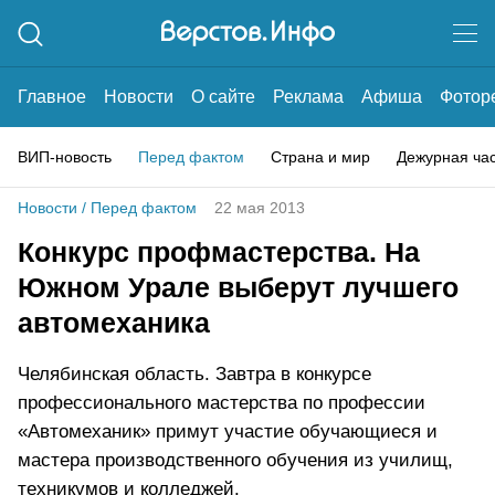
Главное
Новости
О сайте
Реклама
Афиша
Фотор
ВИП-новость
Перед фактом
Страна и мир
Дежурная ча
Новости
/
Перед фактом
22 мая 2013
Конкурс профмастерства. На
Южном Урале выберут лучшего
автомеханика
Челябинская область. Завтра в конкурсе
профессионального мастерства по профессии
«Автомеханик» примут участие обучающиеся и
мастера производственного обучения из училищ,
техникумов и колледжей.