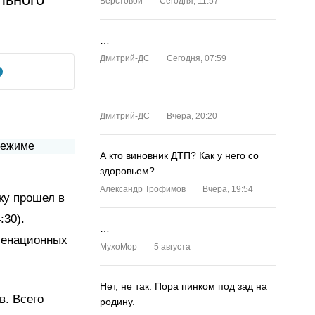
Верстовой
Сегодня, 11:57
…
Дмитрий-ДС
Сегодня, 07:59
…
Дмитрий-ДС
Вчера, 20:20
А кто виновник ДТП? Как у него со
здоровьем?
Александр Трофимов
Вчера, 19:54
ку прошел в
:30).
…
менационных
MyxoMop
5 августа
Нет, не так. Пора пинком под зад на
в. Всего
родину.