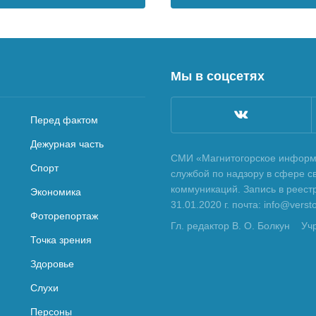
Мы в соцсетях
Перед фактом
Дежурная часть
СМИ «Магнитогорское информа
Спорт
службой по надзору в сфере с
коммуникаций. Запись в реес
Экономика
31.01.2020 г. почта: info@vers
Фоторепортаж
Гл. редактор В. О. Болкун
Уч
Точка зрения
Здоровье
Слухи
Персоны