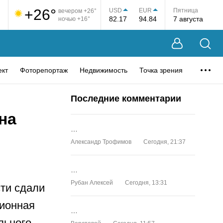
+26°
USD
EUR
Пятница
вечером +26°
82.17
94.84
7 августа
ночью +16°
ект
Фоторепортаж
Недвижимость
Точка зрения
Последние комментарии
на
…
Александр Трофимов
Сегодня, 21:37
…
Рубан Алексей
Сегодня, 13:31
ти сдали
ционная
…
льного