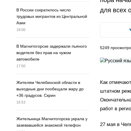
для всех 
В России сократилось число
трудовых мигрантов из Центральной
Азии
19:00
В Магнитогорске задержали пьяного
5249
просмотр
водителя без прав на чужом
автомобиле
17:50
Как отмечают
Жителям Челябинской области в
выходные дни пообещали жару до
штатном режи
+36 градусов. Скрин
Окончательн
16:53
работ в реги
Жительница Магнитогорска украла у
27 мая в Чел
зазевавшейся знакомой телефон