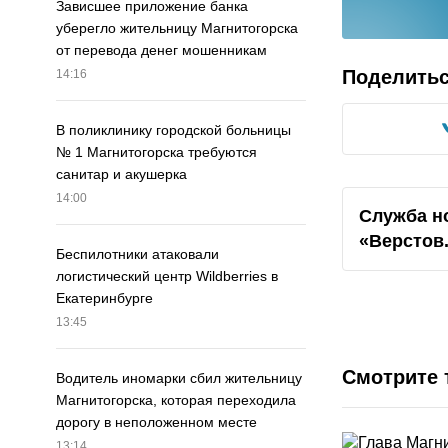
Зависшее приложение банка
уберегло жительницу Магнитогорска
от перевода денег мошенникам
Поделить
14:16
В поликлинику городской больницы
№ 1 Магнитогорска требуются
санитар и акушерка
14:00
Служба н
«Верстов
Беспилотники атаковали
логистический центр Wildberries в
Екатеринбурге
13:45
Смотрите 
Водитель иномарки сбил жительницу
Магнитогорска, которая переходила
дорогу в неположенном месте
13:14