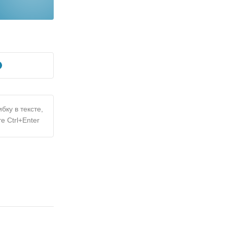
бку в тексте,
е Ctrl+Enter