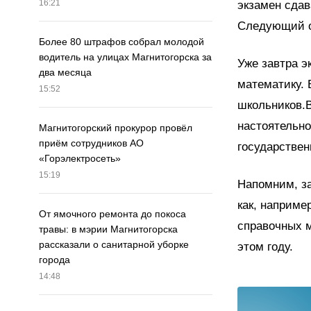
16:21
экзамен сдав
Следующий об
Более 80 штрафов собрал молодой
водитель на улицах Магнитогорска за
Уже завтра э
два месяца
математику. 
15:52
школьников.В
настоятельн
Магнитогорский прокурор провёл
приём сотрудников АО
государствен
«Горэлектросеть»
15:19
Напомним, за
как, наприме
От ямочного ремонта до покоса
справочных м
травы: в мэрии Магнитогорска
рассказали о санитарной уборке
этом году.
города
14:48