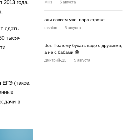
л 2013 года.
Mills
5 августа
я.
они совсем уже. пора строже
ит сдать
rashton
5 августа
30 тысяч
Вот. Поэтому бухать надо с друзьями,
сти
а не с бабами 😁
Дмитрий-ДС
5 августа
 ЕГЭ (такое,
енных
есдачи в