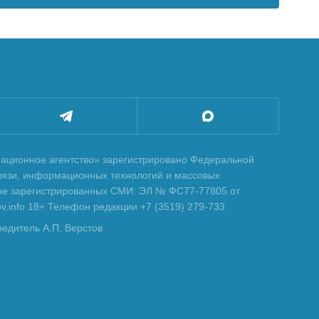
ционное агентство» зарегистрировано Федеральной
вязи, информационных технологий и массовых
тре зарегистрированных СМИ: ЭЛ № ФС77-77805 от
tov.info 18+ Телефон редакции +7 (3519) 279-733
редитель А.П. Верстов