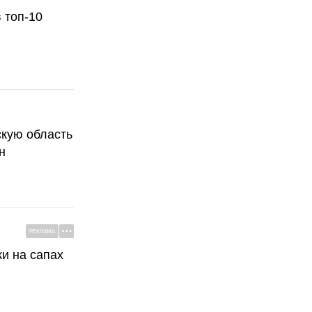
 топ-10
скую область
н
РЕКЛАМА
ки на сапах