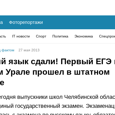
а
Фоторепортажи
асть
IT новости
Спорт
Политика
Экономика
Спецпро
 фактом
27 мая 2013
ий язык сдали! Первый ЕГЭ 
 Урале прошел в штатном
е
егодня выпускники школ Челябинской облас
иный государственный экзамен. Экзамена
лась с экзамена по русскому языку, обязате