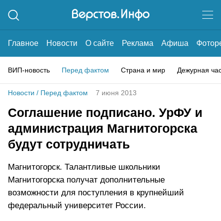
Главное
Новости
О сайте
Реклама
Афиша
Фотор
ВИП-новость
Перед фактом
Страна и мир
Дежурная ча
Новости
/
Перед фактом
7 июня 2013
Соглашение подписано. УрФУ и
администрация Магнитогорска
будут сотрудничать
Магнитогорск. Талантливые школьники
Магнитогорска получат дополнительные
возможности для поступления в крупнейший
федеральный университет России.