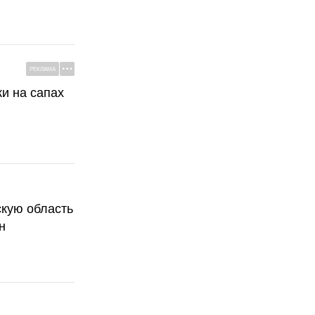
РЕКЛАМА
ки на сапах
скую область
н