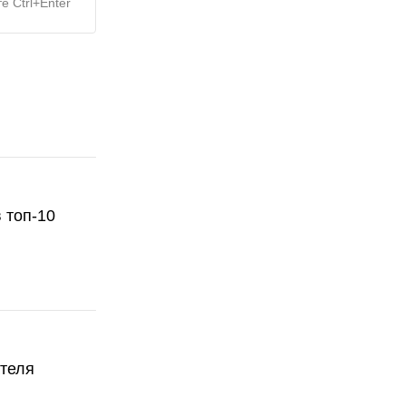
е Ctrl+Enter
 топ-10
ателя