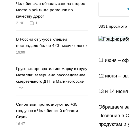
Челябинская область заняла второе
место в рейтинге регионов по
качеству дорог
21:01
1
3831
просмотр
В России от укусов клещей
пострадало более 420 тысяч человек
19:00
11 июня – оф
Грузовик превратил иномарку в груду
металла: завершено расследование
12 июня – вы
смертельного ДТП в Магнитогорске
17:21
13 и 14 июня
Синоптики прогнозируют до +35
Обращаем ваш
градусов в Челябинской области.
Позвонив в C
Скрин
продуктам и 
16:47