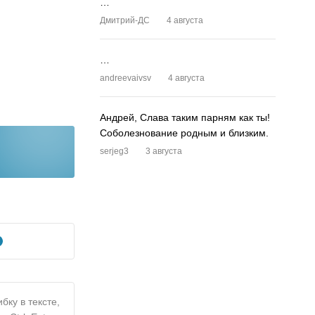
…
Дмитрий-ДС
4 августа
…
andreevaivsv
4 августа
Андрей, Слава таким парням как ты!
Соболезнование родным и близким.
serjeg3
3 августа
бку в тексте,