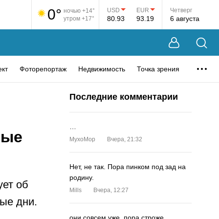
0°
USD
EUR
Четверг
ночью +14°
80.93
93.19
6 августа
утром +17°
ект
Фоторепортаж
Недвижимость
Точка зрения
Последние комментарии
…
ные
MyxoMop
Вчера, 21:32
Нет, не так. Пора пинком под зад на
родину.
ет об
Mills
Вчера, 12:27
ые дни.
они совсем уже. пора строже