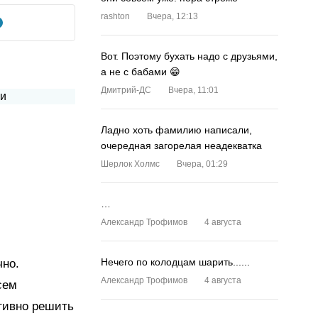
rashton
Вчера, 12:13
Вот. Поэтому бухать надо с друзьями,
а не с бабами 😁
Дмитрий-ДС
Вчера, 11:01
Ладно хоть фамилию написали,
очередная загорелая неадекватка
Шерлок Холмс
Вчера, 01:29
…
Александр Трофимов
4 августа
Нечего по колодцам шарить......
чно.
Александр Трофимов
4 августа
сем
ативно решить