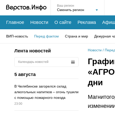
Ваш регион
Главное
Новости
О сайте
Реклама
Афиш
ВИП-новость
Перед фактом
Страна и мир
Дежурная ч
Новости
/
Перед
Лента новостей
Графи
Календарь новостей
«АГРО
5 августа
дни
В Челябинске загорелся склад
алкогольных напитков – огонь тушили
Магнитог
с помощью пожарного поезда
23:00
изменении