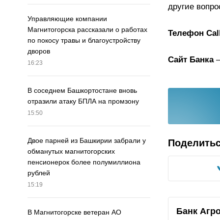
другие вопро
Управляющие компании
Магнитогорска рассказали о работах
Телефон Cal
по покосу травы и благоустройству
дворов
Сайт Банка
–
16:23
В соседнем Башкортостане вновь
отразили атаку БПЛА на промзону
15:50
Двое парней из Башкирии забрали у
Поделить
обманутых магнитогорских
пенсионерок более полумиллиона
рублей
15:19
Банк Агр
В Магнитогорске ветеран АО