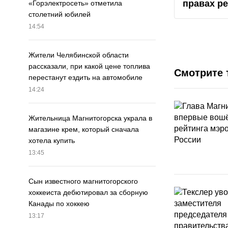
правах р
«Горэлектросеть» отметила
столетний юбилей
14:54
Жители Челябинской области
рассказали, при какой цене топлива
Смотрите 
перестанут ездить на автомобиле
14:24
Жительница Магнитогорска украла в
магазине крем, который сначала
хотела купить
13:45
Сын известного магнитогорского
хоккеиста дебютировал за сборную
Канады по хоккею
13:17