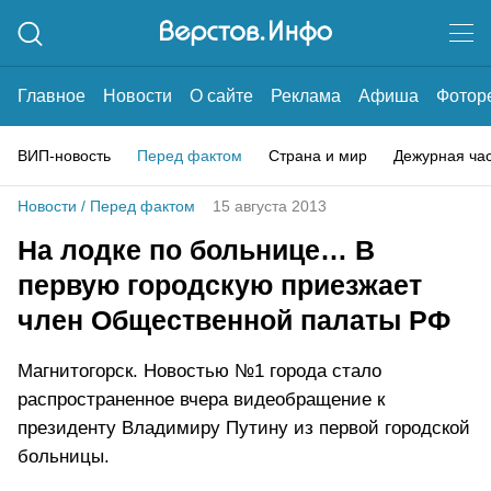
Главное
Новости
О сайте
Реклама
Афиша
Фотор
ВИП-новость
Перед фактом
Страна и мир
Дежурная ча
Новости
/
Перед фактом
15 августа 2013
На лодке по больнице… В
первую городскую приезжает
член Общественной палаты РФ
Магнитогорск. Новостью №1 города стало
распространенное вчера видеобращение к
президенту Владимиру Путину из первой городской
больницы.