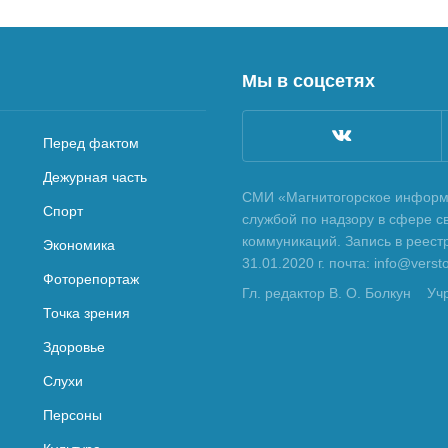
Мы в соцсетях
Перед фактом
Дежурная часть
СМИ «Магнитогорское информа
Спорт
службой по надзору в сфере с
коммуникаций. Запись в реес
Экономика
31.01.2020 г. почта: info@vers
Фоторепортаж
Гл. редактор В. О. Болкун
Уч
Точка зрения
Здоровье
Слухи
Персоны