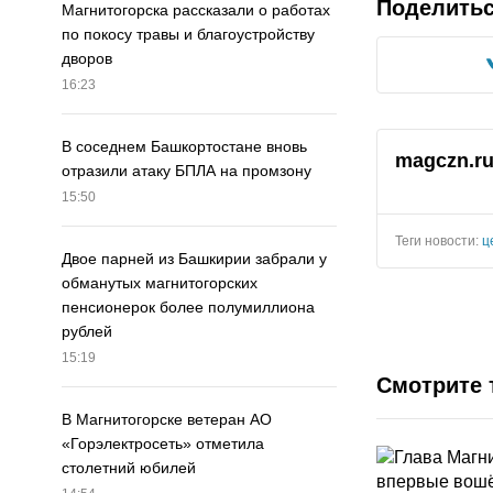
Поделить
Магнитогорска рассказали о работах
по покосу травы и благоустройству
дворов
16:23
В соседнем Башкортостане вновь
magczn.r
отразили атаку БПЛА на промзону
15:50
Теги новости:
ц
Двое парней из Башкирии забрали у
обманутых магнитогорских
пенсионерок более полумиллиона
рублей
15:19
Смотрите 
В Магнитогорске ветеран АО
«Горэлектросеть» отметила
столетний юбилей