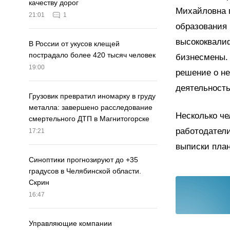
качеству дорог
Михайловна 
21:01
1
образования 
высококвалиф
В России от укусов клещей
пострадало более 420 тысяч человек
бизнесмены. 
19:00
решение о н
деятельность
Грузовик превратил иномарку в груду
металла: завершено расследование
Несколько че
смертельного ДТП в Магнитогорске
работодатели
17:21
выписки план
Синоптики прогнозируют до +35
градусов в Челябинской области.
Скрин
16:47
Управляющие компании