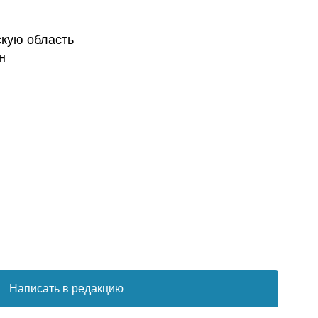
скую область
н
Написать в редакцию