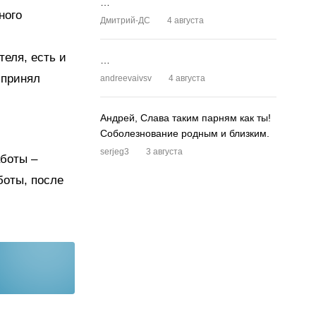
…
ного
Дмитрий-ДС
4 августа
еля, есть и
…
 принял
andreevaivsv
4 августа
Андрей, Слава таким парням как ты!
Соболезнование родным и близким.
serjeg3
3 августа
аботы –
боты, после