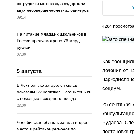
сотрудники мотовзвода задержали
двух несовершеннолетних байкеров
09:14
4284
просмотр
На питание младших школьников в
России предусмотрено 76 млрд
рублей
07:30
Как сообщили
лечения от н
5 августа
наркодиспан
В Челябинске загорелся склад
социум.
алкогольных напитков – огонь тушили
с помощью пожарного поезда
25 сентября 
23:00
консультаци
Чудаева. Спе
Челябинская область заняла второе
место в рейтинге регионов по
постановки г