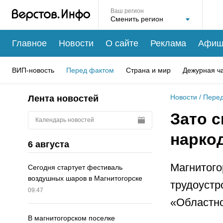
Ваш регион
Главное
Новости
О сайте
Реклама
Афиш
ВИП-новость
Перед фактом
Страна и мир
Дежурная ч
Новости
/
Перед
Лента новостей
Зато 
Календарь новостей
нарко
6 августа
Магнитого
Сегодня стартует фестиваль
воздушных шаров в Магнитогорске
трудоустр
09:47
«Областно
В магнитогорском поселке