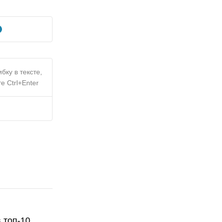
бку в тексте,
е Ctrl+Enter
 топ-10