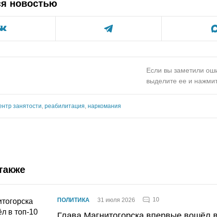
ся новостью
u
Если вы заметили оши
выделите ее и нажмит
ентр занятости
,
реабилитация
,
наркомания
также
10
ПОЛИТИКА
31 июля 2026
Глава Магнитогорска впервые вошёл в