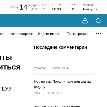
+14°
USD
EUR
Четверг
утром +18°
80.93
93.19
6 августа
днем +22°
ект
Фоторепортаж
Недвижимость
Точка зрения
Последние комментарии
нты
…
иться
MyxoMop
Вчера, 21:32
Нет, не так. Пора пинком под зад на
родину.
 ГБУЗ
Mills
Вчера, 12:27
они совсем уже. пора строже