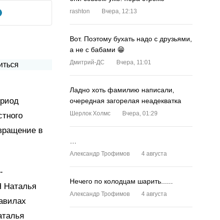
rashton
Вчера, 12:13
Вот. Поэтому бухать надо с друзьями,
а не с бабами 😁
Дмитрий-ДС
Вчера, 11:01
Ладно хоть фамилию написали,
ериод
очередная загорелая неадекватка
Шерлок Холмс
Вчера, 01:29
стного
вращение в
…
Александр Трофимов
4 августа
-
Нечего по колодцам шарить......
Н Наталья
Александр Трофимов
4 августа
равилах
аталья