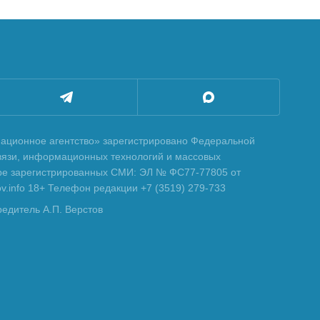
ционное агентство» зарегистрировано Федеральной
вязи, информационных технологий и массовых
тре зарегистрированных СМИ: ЭЛ № ФС77-77805 от
tov.info 18+ Телефон редакции +7 (3519) 279-733
редитель А.П. Верстов