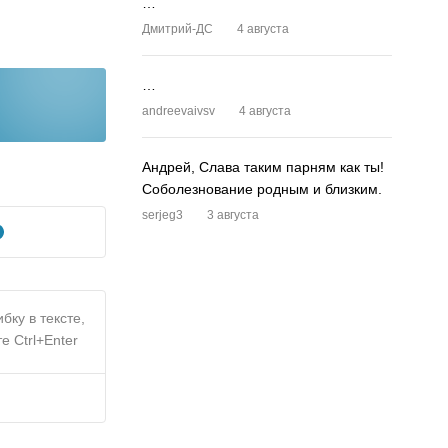
…
Дмитрий-ДС
4 августа
…
andreevaivsv
4 августа
Андрей, Слава таким парням как ты!
Соболезнование родным и близким.
serjeg3
3 августа
бку в тексте,
е Ctrl+Enter