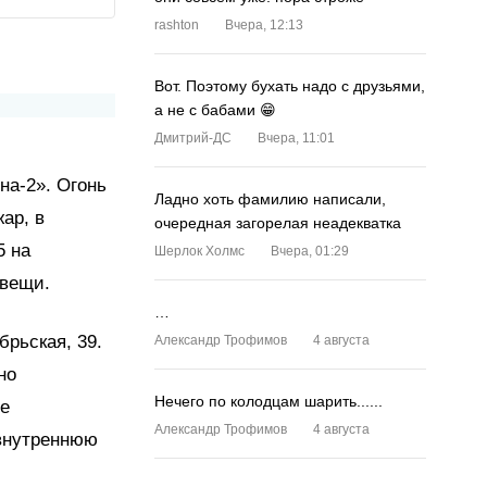
rashton
Вчера, 12:13
Вот. Поэтому бухать надо с друзьями,
а не с бабами 😁
Дмитрий-ДС
Вчера, 11:01
на-2». Огонь
Ладно хоть фамилию написали,
ар, в
очередная загорелая неадекватка
5 на
Шерлок Холмс
Вчера, 01:29
 вещи.
…
брьская, 39.
Александр Трофимов
4 августа
но
Нечего по колодцам шарить......
ое
Александр Трофимов
4 августа
 внутреннюю