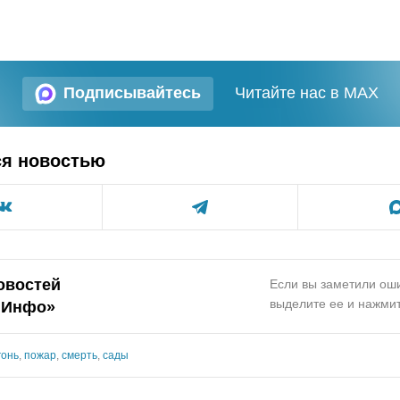
Подписывайтесь
Читайте нас в MAX
ся новостью
овостей
Если вы заметили оши
выделите ее и нажмит
.Инфо»
гонь
,
пожар
,
смерть
,
сады