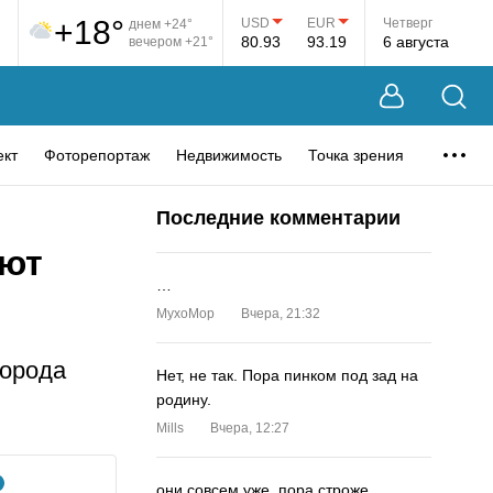
+18°
USD
EUR
Четверг
днем +24°
80.93
93.19
6 августа
вечером +21°
ект
Фоторепортаж
Недвижимость
Точка зрения
Последние комментарии
ают
…
MyxoMop
Вчера, 21:32
города
Нет, не так. Пора пинком под зад на
родину.
Mills
Вчера, 12:27
они совсем уже. пора строже