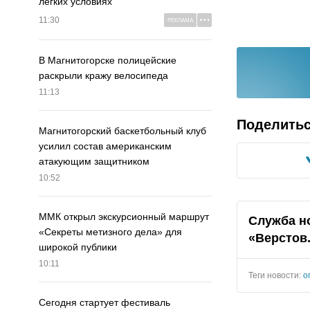
легких условиях
11:30
РЕКЛАМА
В Магнитогорске полицейские
раскрыли кражу велосипеда
11:13
Поделить
Магнитогорский баскетбольный клуб
усилил состав американским
атакующим защитником
10:52
ММК открыл экскурсионный маршрут
Служба н
«Секреты метизного дела» для
«Верстов
широкой публики
10:11
Теги новости:
о
Сегодня стартует фестиваль