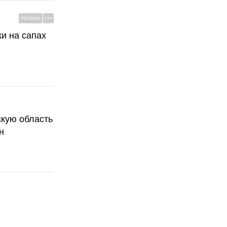
РЕКЛАМА
ки на сапах
скую область
н