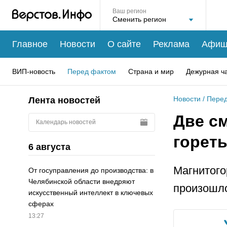
Ваш регион
Главное
Новости
О сайте
Реклама
Афиш
ВИП-новость
Перед фактом
Страна и мир
Дежурная ч
Новости
/
Перед
Лента новостей
Две с
Календарь новостей
горет
6 августа
Магнитого
От госуправления до производства: в
Челябинской области внедряют
произошло
искусственный интеллект в ключевых
сферах
13:27