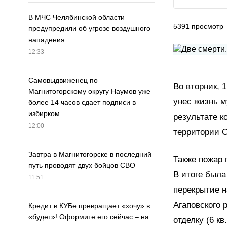
В МЧС Челябинской области
5391
просмотр
предупредили об угрозе воздушного
нападения
12:33
Самовыдвиженец по
Во вторник, 
Магнитогорскому округу Наумов уже
унес жизнь м
более 14 часов сдает подписи в
избирком
результате ко
12:00
территории С
Завтра в Магнитогорске в последний
Также пожар 
путь проводят двух бойцов СВО
В итоге была
11:51
перекрытие н
Агаповского 
Кредит в КУБе превращает «хочу» в
«будет»! Оформите его сейчас – на
отделку (6 кв.