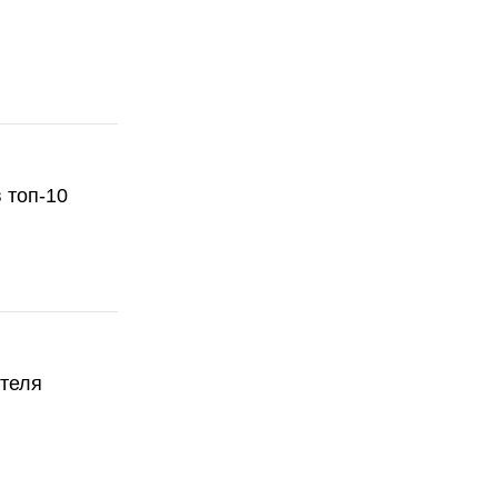
 топ-10
ателя