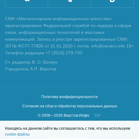
СМИ «Магнитогорское информационное агентство»
зарегистрировано Федеральной службой по надзору в сфере
связи, информационных технологий и массовых
коммуникаций. Запись в реестре зарегистрированных СМИ:
ЭЛ № ФС77-77805 от 31.01.2020 г. почта: info@verstov.info 18+
Телефон редакции +7 (3519) 279-733
Гл. редактор В. О. Болкун
Учредитель А.П. Верстов
Политика конфиденциальности
Согласие на сбор и обработку персональных данных
© 2008—
2026
Верстов.Инфо
18+
Сделано в
KLBR
Находясь на данном сайте вы соглашаетесь с тем, что мы используем
cookie-файлы