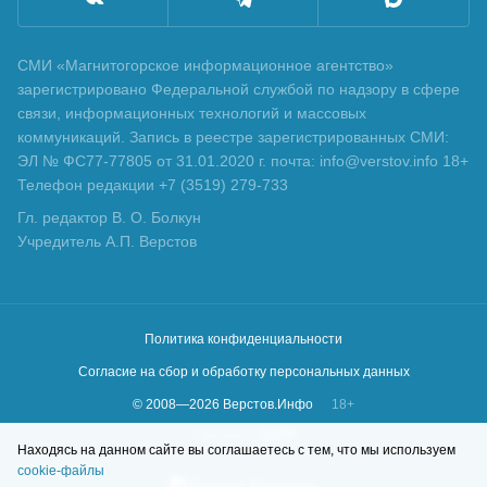
СМИ «Магнитогорское информационное агентство»
зарегистрировано Федеральной службой по надзору в сфере
связи, информационных технологий и массовых
коммуникаций. Запись в реестре зарегистрированных СМИ:
ЭЛ № ФС77-77805 от 31.01.2020 г. почта: info@verstov.info 18+
Телефон редакции +7 (3519) 279-733
Гл. редактор В. О. Болкун
Учредитель А.П. Верстов
Политика конфиденциальности
Согласие на сбор и обработку персональных данных
© 2008—
2026
Верстов.Инфо
18+
Сделано в
KLBR
Находясь на данном сайте вы соглашаетесь с тем, что мы используем
cookie-файлы