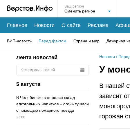
Ваш регион
Главное
Новости
О сайте
Реклама
Афиш
ВИП-новость
Перед фактом
Страна и мир
Дежурная ч
Новости
/
Перед
Лента новостей
У мон
Календарь новостей
5 августа
В нашей с
зависит о
В Челябинске загорелся склад
алкогольных напитков – огонь тушили
моногород
с помощью пожарного поезда
горожан с
23:00