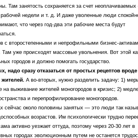
ы. Там занятость сохраняется за счет неоплачиваемых 
рабочей недели и т. д. И даже уволенные люди спокойн
нимают, что через год-два эти рабочие места будут
аться.
ов с второстепенными и непрофильными бизнес-активам
. Там уже происходят массовые увольнения. Вот этой к
ых городов и должно помогать государство.
ых, надо сразу отказаться от простых рецептов вроде
 жителей.
А во-вторых, нужно разделить задачу: 1) мер
 на выживание жителей моногородов в кризис; 2) медл
остранства и перепрофилирование моногородов.
х сейчас около половины занятых — это люди так наз
оспособных возрастов. Им психологически трудно пере
ама активно уезжает оттуда, поэтому через 20-30 лет в
вных городах эволюционным путем не останется трудос