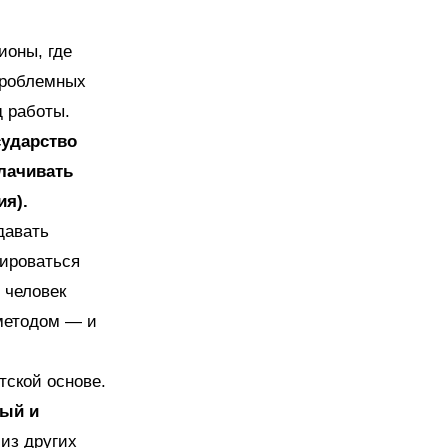
ионы, где
 проблемных
 работы.
сударство
лачивать
я).
давать
цироваться
 человек
 методом — и
тской основе.
лый и
 из других