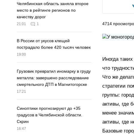
Челябинская область заняла второе
место в рейтинге регионов по
качеству дорог
4714
просмотр
21:01
1
В России от укусов клещей
пострадало более 420 тысяч человек
19:00
Иногда таких
что трудност
Грузовик превратил иномарку в груду
Что же делат
металла: завершено расследование
смертельного ДТП в Магнитогорске
стратегии п
17:21
группы: горо
активы, где 
Синоптики прогнозируют до +35
менее значим
градусов в Челябинской области.
активы, где 
Скрин
16:47
Базовые горо