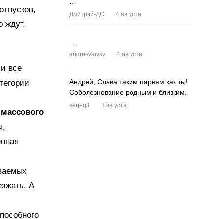
…
отпусков,
Дмитрий-ДС
4 августа
о ждут,
…
andreevaivsv
4 августа
и все
Андрей, Слава таким парням как ты!
атегории
Соболезнование родным и близким.
serjeg3
3 августа
 массового
ы,
енная
ываемых
езжать. А
пособного