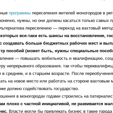
нные
программы
переселения жителей моногородов в рег
 конечно, нужны, но они должны касаться только самых
льтернатива переселению — переход на вахтовый метод
у которых все-таки есть шансы на восстановление, го
с создавать больше бюджетных рабочих мест и вып
тр пособий (может быть, нужны специальные пособи
авление — повышать мобильность и квалификацию, соз
ру непрерывного образования, так чтобы переквалифи
 в среднем, и в старшем возрасте. После переобучения
ать на новое место или работать на стороне вахтовым
оже должно содействовать государство.
ошения в моногородах годами строились на патерналис
 там плохо с частной инициативой, не развивается ма
нес.
Власти могли бы привлекать бизнес в такие города