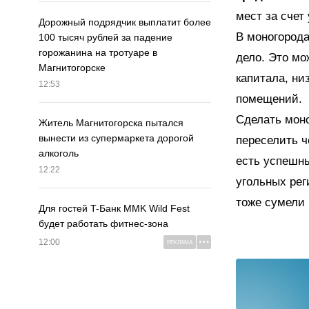
мест за счет
Дорожный подрядчик выплатит более
В моногород
100 тысяч рублей за падение
горожанина на тротуаре в
дело. Это мо
Магнитогорске
капитала, ни
12:53
помещений.
Сделать моно
Житель Магнитогорска пытался
вынести из супермаркета дорогой
переселить ч
алкоголь
есть успешн
12:22
угольных рег
тоже сумели 
Для гостей T-Банк MMK Wild Fest
будет работать фитнес-зона
12:00
РЕКЛАМА