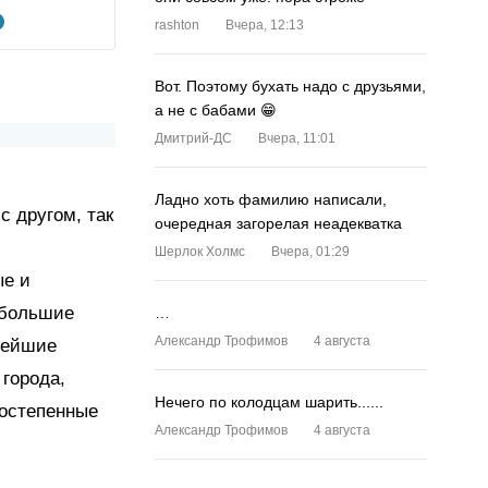
rashton
Вчера, 12:13
Вот. Поэтому бухать надо с друзьями,
а не с бабами 😁
Дмитрий-ДС
Вчера, 11:01
Ладно хоть фамилию написали,
с другом, так
очередная загорелая неадекватка
Шерлок Холмс
Вчера, 01:29
ые и
 большие
…
Александр Трофимов
4 августа
жнейшие
 города,
Нечего по колодцам шарить......
ростепенные
Александр Трофимов
4 августа