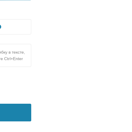
бку в тексте,
е Ctrl+Enter