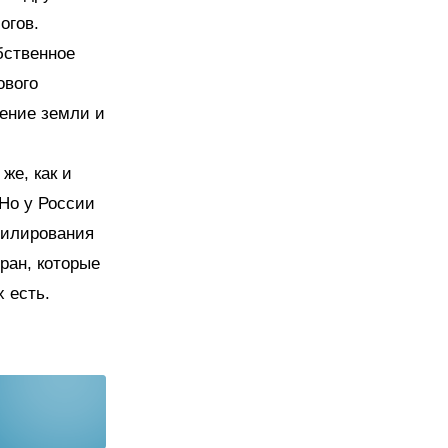
огов.
бственное
ового
ление земли и
же, как и
 Но у России
филирования
ран, которые
 есть.