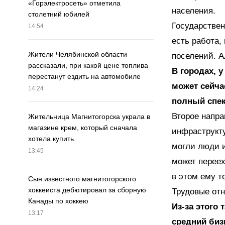
«Горэлектросеть» отметила
населения.
столетний юбилей
Государстве
14:54
есть работа,
Жители Челябинской области
поселений. А
рассказали, при какой цене топлива
В городах, 
перестанут ездить на автомобиле
может сейча
14:24
полный спек
Второе напр
Жительница Магнитогорска украла в
магазине крем, который сначала
инфраструкту
хотела купить
могли люди и
13:45
может переех
в этом ему т
Сын известного магнитогорского
хоккеиста дебютировал за сборную
Трудовые отн
Канады по хоккею
Из-за этого
13:17
средний биз