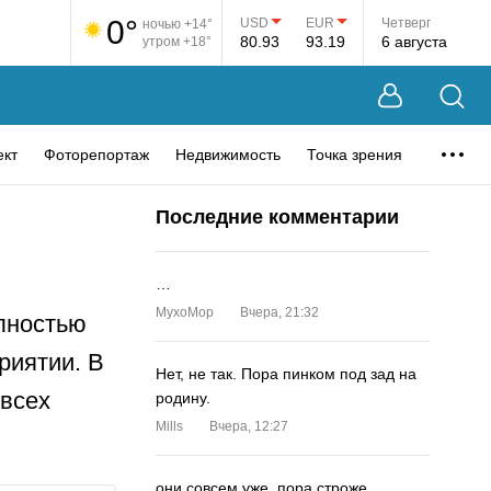
0°
USD
EUR
Четверг
ночью +14°
80.93
93.19
6 августа
утром +18°
ект
Фоторепортаж
Недвижимость
Точка зрения
Последние комментарии
…
MyxoMop
Вчера, 21:32
олностью
риятии. В
Нет, не так. Пора пинком под зад на
 всех
родину.
Mills
Вчера, 12:27
они совсем уже. пора строже