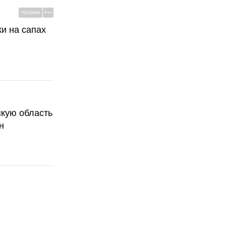
РЕКЛАМА
ки на сапах
скую область
н