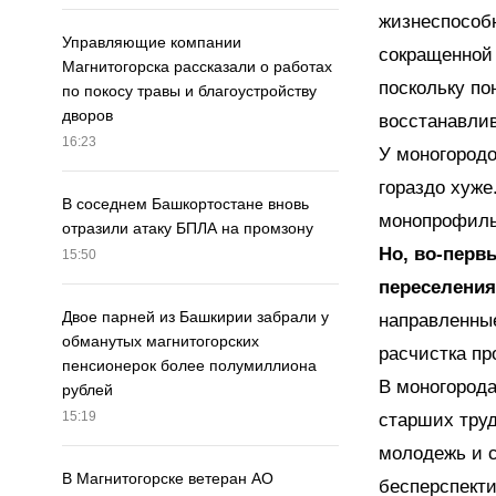
жизнеспособн
Управляющие компании
сокращенной 
Магнитогорска рассказали о работах
поскольку по
по покосу травы и благоустройству
дворов
восстанавлив
16:23
У моногород
гораздо хуже
В соседнем Башкортостане вновь
монопрофильн
отразили атаку БПЛА на промзону
Но, во-перв
15:50
переселения
Двое парней из Башкирии забрали у
направленные
обманутых магнитогорских
расчистка пр
пенсионерок более полумиллиона
В моногорода
рублей
15:19
старших труд
молодежь и с
В Магнитогорске ветеран АО
бесперспекти