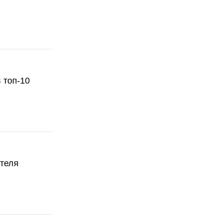
 топ-10
ателя