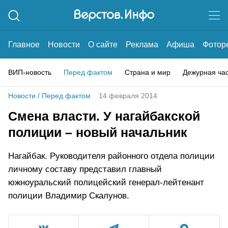
Главное
Новости
О сайте
Реклама
Афиша
Фотор
ВИП-новость
Перед фактом
Страна и мир
Дежурная ча
Новости
/
Перед фактом
14 февраля 2014
Смена власти. У нагайбакской
полиции – новый начальник
Нагайбак. Руководителя районного отдела полиции
личному составу представил главный
южноуральский полицейский генерал-лейтенант
полиции Владимир Скалунов.