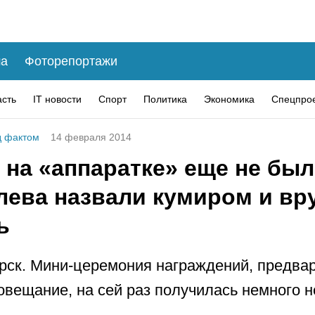
а
Фоторепортажи
асть
IT новости
Спорт
Политика
Экономика
Спецпро
 фактом
14 февраля 2014
 на «аппаратке» еще не был
лева назвали кумиром и вр
ь
рск. Мини-церемония награждений, предва
овещание, на сей раз получилась немного 