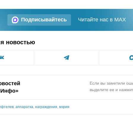
Подписывайтесь
Читайте нас в MAX
ся новостью
овостей
Если вы заметили оши
выделите ее и нажмит
.Инфо»
ефтелев. аппаратка
,
награждения
,
мэрия