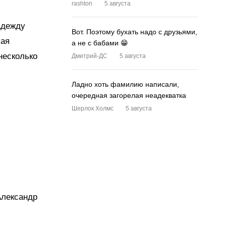
rashton
5 августа
адежду
Вот. Поэтому бухать надо с друзьями,
чая
а не с бабами 😁
несколько
Дмитрий-ДС
5 августа
Ладно хоть фамилию написали,
очередная загорелая неадекватка
Шерлок Холмс
5 августа
Александр