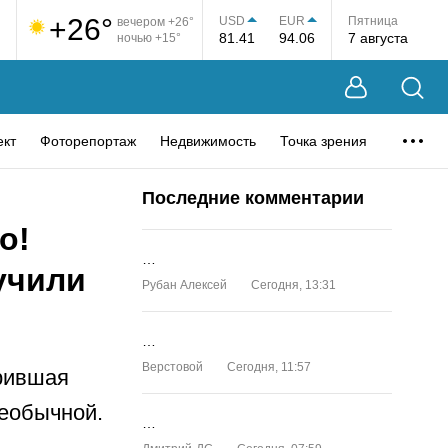
+26°
USD
EUR
Пятница
вечером +26°
81.41
94.06
7 августа
ночью +15°
ект
Фоторепортаж
Недвижимость
Точка зрения
Последние комментарии
о!
…
учили
Рубан Алексей
Сегодня, 13:31
…
Верстовой
Сегодня, 11:57
рившая
необычной.
…