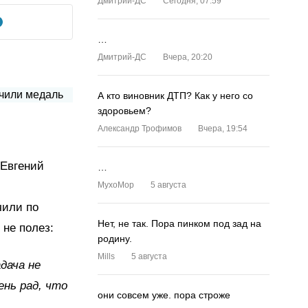
Дмитрий-ДС
Сегодня, 07:59
…
Дмитрий-ДС
Вчера, 20:20
А кто виновник ДТП? Как у него со
здоровьем?
Александр Трофимов
Вчера, 19:54
 Евгений
…
MyxoMop
5 августа
чили по
Нет, не так. Пора пинком под зад на
 не полез:
родину.
Mills
5 августа
дача не
нь рад, что
они совсем уже. пора строже