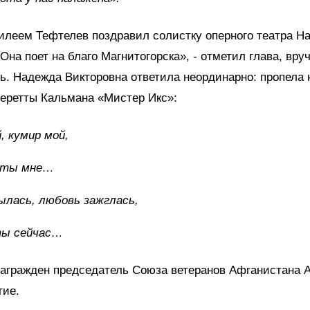
илеем Тефтелев поздравил солистку оперного театра Н
Она поет на благо Магнитогорска», - отметил глава, вру
ь. Надежда Викторовна ответила неординарно: пропела 
перетты Кальмана «Мистер Икс»:
, кумир мой,
г ты мне…
лась, любовь зажглась,
ты сейчас…
награжден председатель Союза ветеранов Афганистана 
гие.