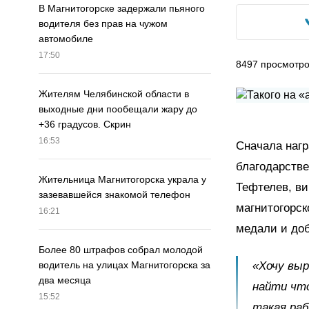
В Магнитогорске задержали пьяного
водителя без прав на чужом
автомобиле
17:50
8497
просмотр
Жителям Челябинской области в
выходные дни пообещали жару до
+36 градусов. Скрин
16:53
Сначала нагр
благодарстве
Жительница Магнитогорска украла у
Тефтелев, в
зазевавшейся знакомой телефон
магнитогорск
16:21
медали и доб
Более 80 штрафов собрал молодой
«Хочу выр
водитель на улицах Магнитогорска за
два месяца
найти что
15:52
такая раб