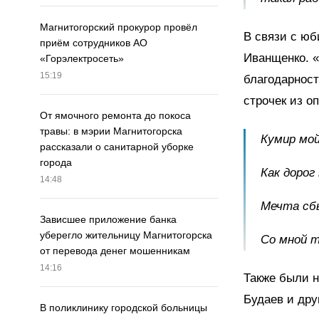
Магнитогорский прокурор провёл
В связи с юб
приём сотрудников АО
Иванщенко. «
«Горэлектросеть»
15:19
благодарност
строчек из о
От ямочного ремонта до покоса
травы: в мэрии Магнитогорска
Кумир мой
рассказали о санитарной уборке
города
Как доро
14:48
Мечта сбы
Зависшее приложение банка
уберегло жительницу Магнитогорска
Со мной 
от перевода денег мошенникам
14:16
Также были 
Будаев и дру
В поликлинику городской больницы