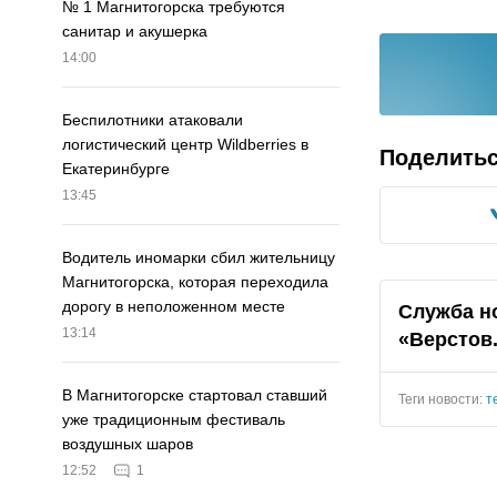
№ 1 Магнитогорска требуются
санитар и акушерка
14:00
Беспилотники атаковали
логистический центр Wildberries в
Поделить
Екатеринбурге
13:45
Водитель иномарки сбил жительницу
Магнитогорска, которая переходила
дорогу в неположенном месте
Служба н
13:14
«Верстов
В Магнитогорске стартовал ставший
Теги новости:
т
уже традиционным фестиваль
воздушных шаров
12:52
1