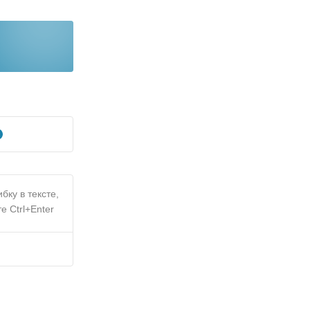
бку в тексте,
е Ctrl+Enter