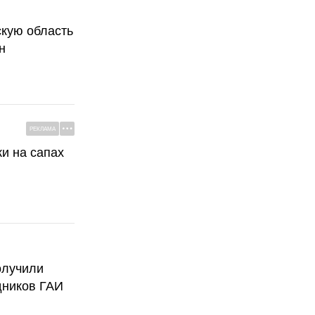
скую область
н
РЕКЛАМА
ки на сапах
олучили
дников ГАИ