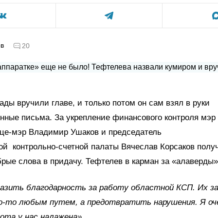
ов
20
ады вручили главе, и только потом он сам взял в руки
нные письма. За укрепление финансового контроля мэр
ице-мэр Владимир Ушаков и председатель
ой контрольно-счетной палаты Вячеслав Корсаков полу
рые слова в придачу. Тефтелев в карман за «алаверды»
азить благодарность за работу областной КСП. Их за
-то любым путем, а предотвратить нарушения. Я оче
ота у нас налажена».