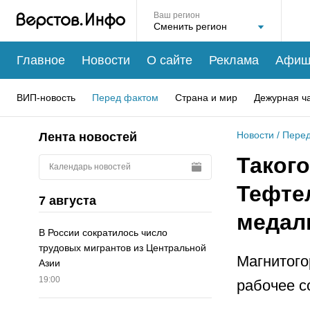
Ваш регион
Главное
Новости
О сайте
Реклама
Афиш
ВИП-новость
Перед фактом
Страна и мир
Дежурная ч
Новости
/
Перед
Лента новостей
Такого
Календарь новостей
Тефте
7 августа
медал
В России сократилось число
трудовых мигрантов из Центральной
Магнитого
Азии
19:00
рабочее с