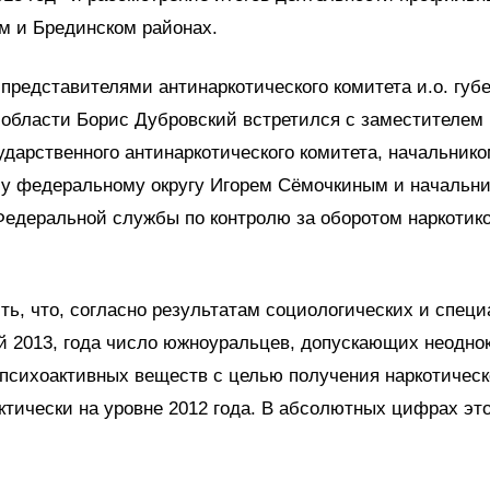
м и Брединском районах.
 представителями антинаркотического комитета и.о. губ
области Борис Дубровский встретился с заместителем
ударственного антинаркотического комитета, начальник
му федеральному округу Игорем Сёмочкиным и начальн
Федеральной службы по контролю за оборотом наркотик
ть, что, согласно результатам социологических и спец
 2013, года число южноуральцев, допускающих неодно
психоактивных веществ с целью получения наркотическ
ктически на уровне 2012 года. В абсолютных цифрах эт