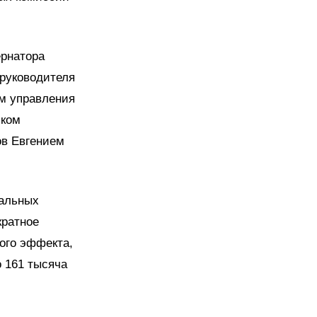
ернатора
 руководителя
ом управления
иком
ов Евгением
иальных
кратное
ого эффекта,
о 161 тысяча