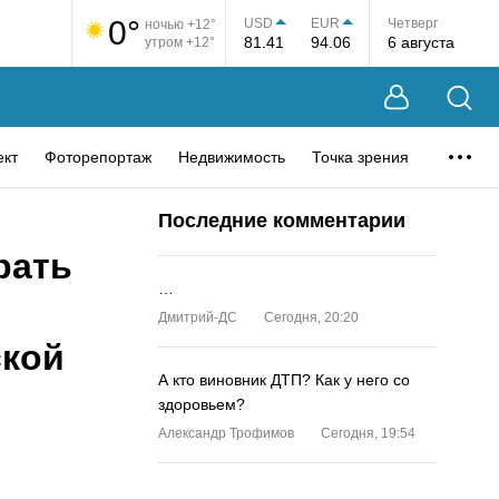
0°
USD
EUR
Четверг
ночью +12°
81.41
94.06
6 августа
утром +12°
ект
Фоторепортаж
Недвижимость
Точка зрения
Последние комментарии
рать
…
Дмитрий-ДС
Сегодня, 20:20
ской
А кто виновник ДТП? Как у него со
здоровьем?
Александр Трофимов
Сегодня, 19:54
…