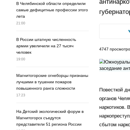
антинарко
В Челябинской области определили
самые дефицитные профессии этого
губернато
лета
21:00
В России штатную численность
армии увеличили на 27 тысяч
4747
просмотр
человек
19:00
Магнитогорские огнеборцы признаны
лучшими в тушении пожаров
повышенного ранга сложности
Повесткой дн
17:23
органов Челя
наркотиков. 
На Детский экологический форум в
наркопреступ
Магнитогорск съедутся
сбытом нарк
представители 51 региона России