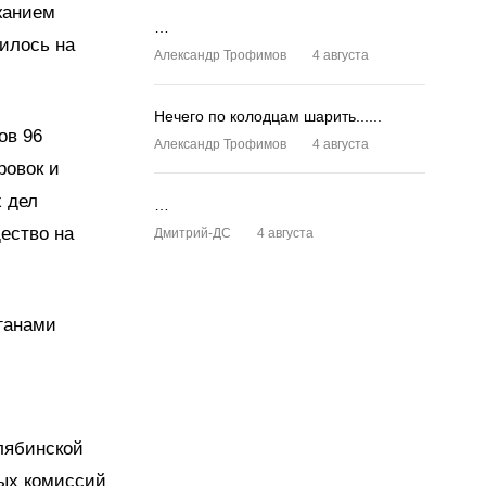
жанием
…
илось на
Александр Трофимов
4 августа
Нечего по колодцам шарить......
ов 96
Александр Трофимов
4 августа
ровок и
х дел
…
ество на
Дмитрий-ДС
4 августа
ганами
лябинской
ных комиссий