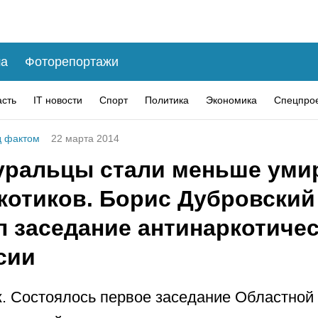
а
Фоторепортажи
асть
IT новости
Спорт
Политика
Экономика
Спецпро
 фактом
22 марта 2014
ральцы стали меньше уми
ркотиков. Борис Дубровский
л заседание антинаркотиче
сии
. Состоялось первое заседание Областной