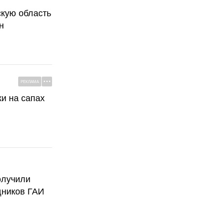
скую область
н
РЕКЛАМА
ки на сапах
олучили
дников ГАИ