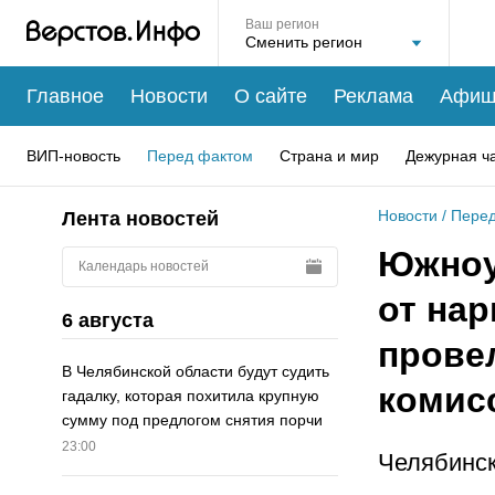
Ваш регион
Главное
Новости
О сайте
Реклама
Афиш
ВИП-новость
Перед фактом
Страна и мир
Дежурная ч
Новости
/
Перед
Лента новостей
Южноу
Календарь новостей
от на
6 августа
прове
В Челябинской области будут судить
комис
гадалку, которая похитила крупную
сумму под предлогом снятия порчи
23:00
Челябинск