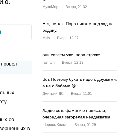
и.о.
MyxoMop
Вчера, 21:32
Нет, не так. Пора пинком под зад на
родину.
Mills
Вчера, 12:27
они совсем уже. пора строже
rashton
Вчера, 12:13
Вот. Поэтому бухать надо с друзьями,
а не с бабами 😁
ельных
Дмитрий-ДС
Вчера, 11:01
оту
Ладно хоть фамилию написали,
очередная загорелая неадекватка
ных со
Шерлок Холмс
Вчера, 01:29
овершенных в