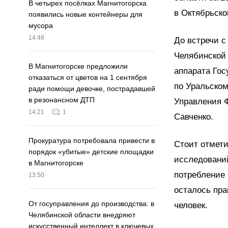
В четырех посёлках Магнитогорска
в Октябрьско
появились новые контейнеры для
мусора
14:48
До встречи с
Челябинской 
В Магнитогорске предложили
аппарата Гос
отказаться от цветов на 1 сентября
по Уральско
ради помощи девочке, пострадавшей
в резонансном ДТП
Управления 
14:21
1
Савченко.
Прокуратура потребовала привести в
Стоит отмети
порядок «убитые» детские площадки
исследований
в Магнитогорске
потребление 
13:50
осталось пра
От госуправления до производства: в
человек.
Челябинской области внедряют
искусственный интеллект в ключевых