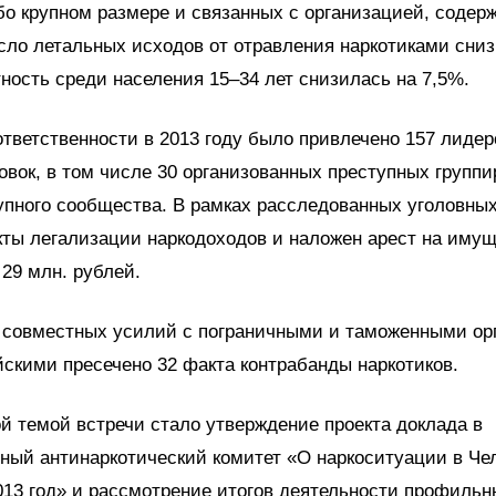
бо крупном размере и связанных с организацией, содер
сло летальных исходов от отравления наркотиками сниз
ность среди населения 15–34 лет снизилась на 7,5%.
ответственности в 2013 году было привлечено 157 лидер
овок, в том числе 30 организованных преступных группи
упного сообщества. В рамках расследованных уголовны
ты легализации наркодоходов и наложен арест на имущ
29 млн. рублей.
е совместных усилий с пограничными и таможенными ор
скими пресечено 32 факта контрабанды наркотиков.
й темой встречи стало утверждение проекта доклада в
ный антинаркотический комитет «О наркоситуации в Че
013 год» и рассмотрение итогов деятельности профиль