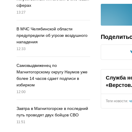
сферах
13:27
В МЧС Челябинской области
предупредили об угрозе воздушного
Поделить
нападения
12:33
Самовыдвиженец по
Магнитогорскому округу Наумов уже
Служба н
более 14 часов сдает подписи в
«Верстов
избирком
12:00
Теги новости:
ч
Завтра в Магнитогорске в последний
путь проводят двух бойцов СВО
11:51