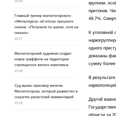
16:50
крупном, осо
притонов. Чи
Главный тренер магнитогорского
49,7%. Смерт
«Металлурга» об итогах прошлого
сезона: «Получили по шапке, хотя не
К уголовной 
сильно»
16:17
наркогруппир
одного прест
Магнитогорский художник создал
доказаны фак
новое граффити на территории
сумму более 
строящегося жилого комплекса
15:49
В результат
наркополицей
Суд вынес приговор жителю
Магнитогорска, который разместил в
соцсетях расистский комментарий
Другой важно
15:22
Государствен
области за 2