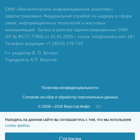
СМИ «Магнитогорское информационное агентство»
зарегистрировано Федеральной службой по надзору в сфере
связи, информационных технологий и массовых
коммуникаций. Запись в реестре зарегистрированных СМИ:
ЭЛ № ФС77-77805 от 31.01.2020 г. почта: info@verstov.info 18+
Телефон редакции +7 (3519) 279-733
Гл. редактор В. О. Болкун
Учредитель А.П. Верстов
Политика конфиденциальности
Согласие на сбор и обработку персональных данных
© 2008—
2026
Верстов.Инфо
18+
Сделано в
KLBR
Находясь на данном сайте вы соглашаетесь с тем, что мы используем
cookie-файлы
Согласен