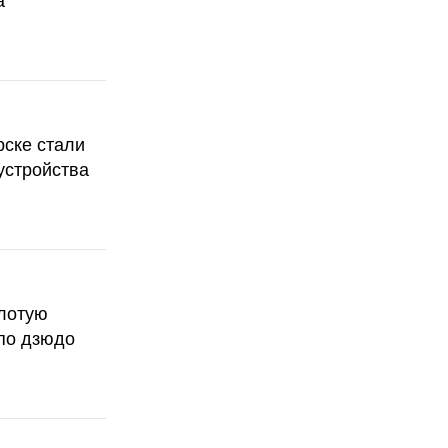
а
рске стали
устройства
олотую
по дзюдо