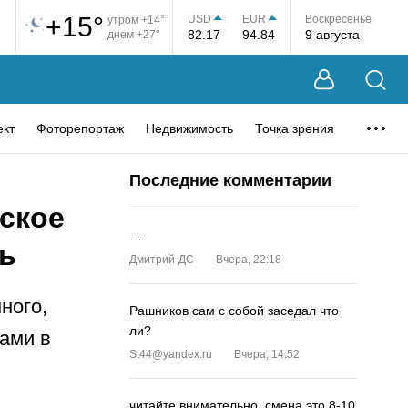
+15°
USD
EUR
Воскресенье
утром +14°
82.17
94.84
9 августа
днем +27°
ект
Фоторепортаж
Недвижимость
Точка зрения
Последние комментарии
ское
…
сь
Дмитрий-ДС
Вчера, 22:18
ного,
Рашников сам с собой заседал что
ли?
ами в
St44@yandex.ru
Вчера, 14:52
читайте внимательно, смена это 8-10