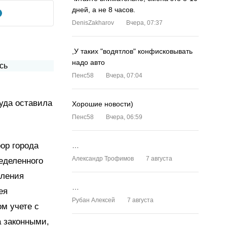
дней, а не 8 часов.
DenisZakharov
Вчера, 07:37
,У таких "водятлов" конфисковывать
надо авто
Пенс58
Вчера, 07:04
уда оставила
Хорошие новости)
Пенс58
Вчера, 06:59
ор города
…
Александр Трофимов
7 августа
еделенного
вления
…
ея
Рубан Алексей
7 августа
ом учете с
а законными,