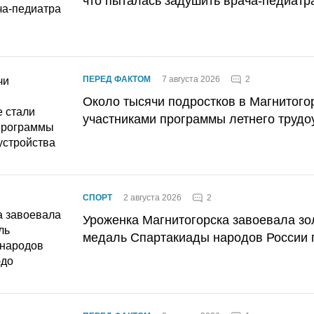
что пыталась задушить врача-педиатр
2
ПЕРЕД ФАКТОМ
7 августа 2026
Около тысячи подростков в Магнитого
участниками программы летнего трудо
2
СПОРТ
2 августа 2026
Уроженка Магнитогорска завоевала з
медаль Спартакиады народов России 