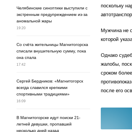
поскольку н
Челябинские синоптики выступили с
автотранспор
экстренным предупреждением из-за
аномальной жары
19:20
Мужчина не с
которой указ
Со счёта жительницы Магнитогорска
списали внушительную сумму, пока
Однако судеб
она спала
жалобы, поск
17:42
сроком более
Сергей Бердников: «Магнитогорск
противопоказ
всегда славился крепкими
после его ос
спортивными традициями»
16:09
В Магнитогорске идут поиски 21-
летней девушки, пропавшей
несколько дней назад