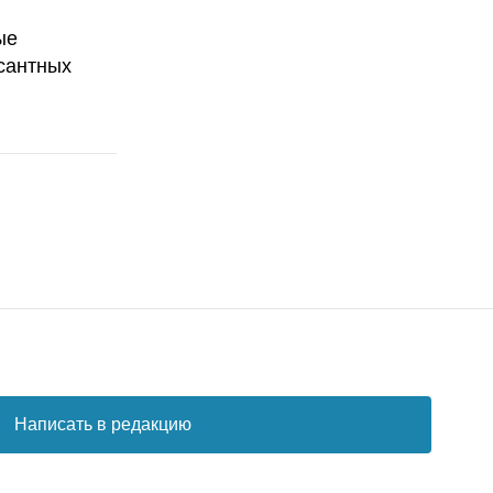
ые
сантных
Написать в редакцию