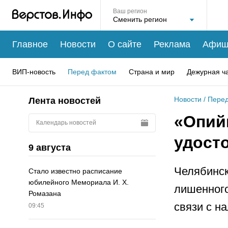
Ваш регион
Главное
Новости
О сайте
Реклама
Афиш
ВИП-новость
Перед фактом
Страна и мир
Дежурная ч
Новости
/
Перед
Лента новостей
«Опий
Календарь новостей
удост
9 августа
Челябинск
Стало известно расписание
юбилейного Мемориала И. Х.
лишенного
Ромазана
связи с н
09:45