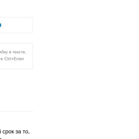
бку в тексте,
е Ctrl+Enter
срок за то,