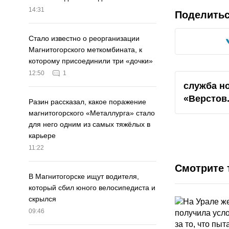
14:31
Поделить
Стало известно о реорганизации
Магнитогорского меткомбината, к
которому присоединили три «дочки»
12:50
1
служба н
«Верстов
Разин рассказал, какое поражение
магнитогорского «Металлурга» стало
для него одним из самых тяжёлых в
карьере
11:22
Смотрите 
В Магнитогорске ищут водителя,
который сбил юного велосипедиста и
скрылся
09:46