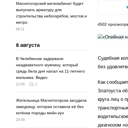
Магнитогорский меткомбинат будет
выпускать арматуру для
строительства небоскрёбов, мостов и
метро
4502
просмотр
08:11
8 августа
Судебная кол
В Челябинске задержали
неадекватного мужчину, который
без удовлетв
средь бела дня напал на 11-летнего
мальчика. Видео
Как сообщает
22:05
1
Златоуста об
круга лиц о 
Жительница Магнитогорска засудила
заводчицу, которая оставила её без
транспортным
котёнка породы мейн-кун
водительское
20:45
диагнозом «о