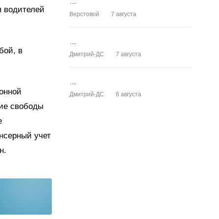
…
я водителей
Верстовой
7 августа
…
бой, в
Дмитрий-ДС
7 августа
…
ионной
Дмитрий-ДС
6 августа
ние свободы
е
нсерный учет
н.