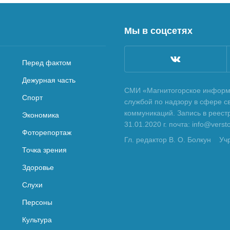
Мы в соцсетях
Перед фактом
Дежурная часть
СМИ «Магнитогорское информа
Спорт
службой по надзору в сфере с
коммуникаций. Запись в реес
Экономика
31.01.2020 г. почта: info@vers
Фоторепортаж
Гл. редактор В. О. Болкун
Уч
Точка зрения
Здоровье
Слухи
Персоны
Культура