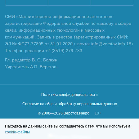
СМИ «Магнитогорское информационное агентство»
зарегистрировано Федеральной службой по надзору в сфере
связи, информационных технологий и массовых
коммуникаций. Запись в реестре зарегистрированных СМИ:
ЭЛ № ФС77-77805 от 31.01.2020 г. почта: info@verstov.info 18+
Телефон редакции +7 (3519) 279-733
Гл. редактор В. О. Болкун
Учредитель А.П. Верстов
Политика конфиденциальности
Согласие на сбор и обработку персональных данных
© 2008—
2026
Верстов.Инфо
18+
Сделано в
KLBR
Находясь на данном сайте вы соглашаетесь с тем, что мы используем
cookie-файлы