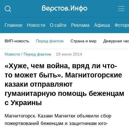
Главное
Новости
О сайте
Реклама
Афиша
Фотор
ВИП-новость
Перед фактом
Страна и мир
Дежурная ча
Новости
/
Перед фактом
19 июня 2014
«Хуже, чем война, вряд ли что-
то может быть». Магнитогорские
казаки отправляют
гуманитарную помощь беженцам
с Украины
Магнитогорск. Казаки Магнитки объявили сбор
пожертвований беженцам и защитникам юго-