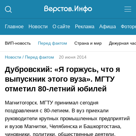
Главное
Новости
О сайте
Реклама
Афиша
Фотор
ВИП-новость
Перед фактом
Страна и мир
Дежурная ча
Новости
/
Перед фактом
20 июня 2014
Дубровский: «Я горжусь, что я
выпускник этого вуза». МГТУ
отметил 80-летний юбилей
Магнитогорск. МГТУ принимал сегодня
поздравления с 80-летием. В вуз приехали
руководители крупных промышленных предприятий
и вузов Магнитки, Челябинска и Башкортостана,
чиновники, политики, общественные деятели.