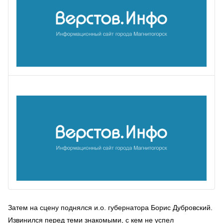
Затем на сцену поднялся и.о. губернатора Борис Дубровский.
Извинился перед теми знакомыми, с кем не успел