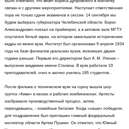
Было отмечено, что визит Бориса Дубровского в Магнитку
связан и с другими мероприятиями. Наступает ответственная
пора не только сдачи экзаменов и сессии. 14 сентября мы
будем выбирать губернатора Челябинской области. Борис
Александрович поехал на праймериз, а в актовом зале МГТУ
опустился белый экран, на котором замелькали исторические
кадры из жизни вуза. Институт был организован 9 апреля 1934
года на базе филиалов уральских вузов, возникших двумя
годами раньше. Первым его директором был А. М. Упеник –
выпускник академии имени Сталина. В вузе работали 19
преподавателей, очно и заочно учились 185 студентов…
После фильма о техническом вузе на сцену вышла шоу-
группа «Киви» в касках и рабочих комбинезонах. Артисты
изображали производственный процесс, затем,
переодевшись, - хоккейные баталии. Когда «наши» победили,
для поздравления был приглашен главный федеральный
инспектор области Артем Пушкин. Он отметил, что Южный