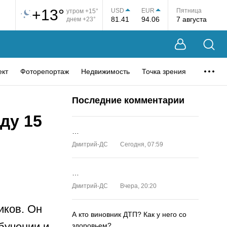
+13°
USD
EUR
Пятница
утром +15°
81.41
94.06
7 августа
днем +23°
ект
Фоторепортаж
Недвижимость
Точка зрения
Последние комментарии
оду 15
…
Дмитрий-ДС
Сегодня, 07:59
…
Дмитрий-ДС
Вчера, 20:20
иков. Он
А кто виновник ДТП? Как у него со
бучении и
здоровьем?