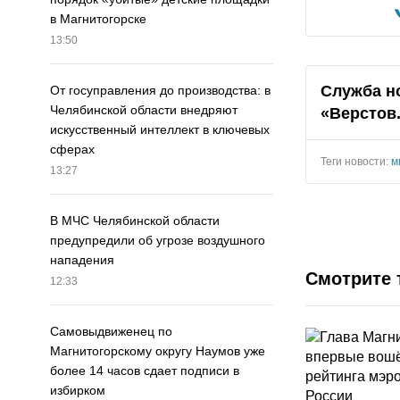
в Магнитогорске
13:50
Служба н
От госуправления до производства: в
Челябинской области внедряют
«Верстов
искусственный интеллект в ключевых
сферах
Теги новости:
м
13:27
В МЧС Челябинской области
предупредили об угрозе воздушного
нападения
Смотрите 
12:33
Самовыдвиженец по
Магнитогорскому округу Наумов уже
более 14 часов сдает подписи в
избирком