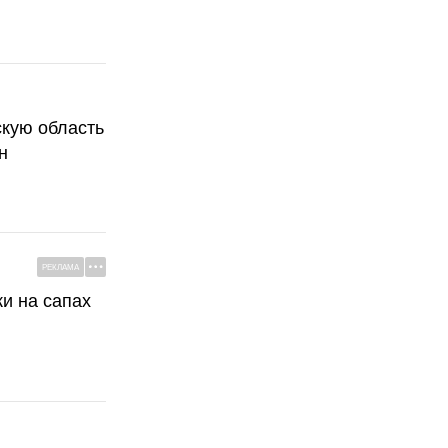
скую область
н
РЕКЛАМА
ки на сапах