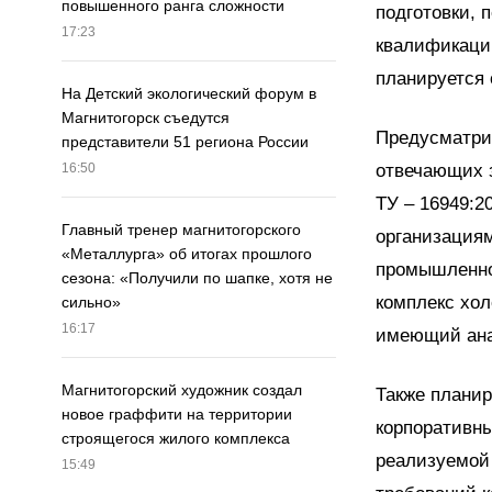
повышенного ранга сложности
подготовки, 
17:23
квалификаци
планируется 
На Детский экологический форум в
Магнитогорск съедутся
Предусматрив
представители 51 региона России
отвечающих з
16:50
ТУ – 16949:2
Главный тренер магнитогорского
организация
«Металлурга» об итогах прошлого
промышленно
сезона: «Получили по шапке, хотя не
комплекс хол
сильно»
16:17
имеющий ана
Магнитогорский художник создал
Также планир
новое граффити на территории
корпоративны
строящегося жилого комплекса
реализуемой
15:49