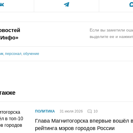
овостей
Если вы заметили оши
выделите ее и нажмит
.Инфо»
мк
,
персонал
,
обучение
также
10
ПОЛИТИКА
31 июля 2026
Глава Магнитогорска впервые вошёл в
рейтинга мэров городов России