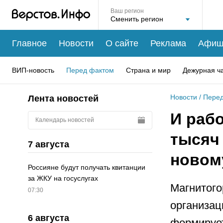
Ваш регион
Главное
Новости
О сайте
Реклама
Афиш
ВИП-новость
Перед фактом
Страна и мир
Дежурная ч
Новости
/
Перед
Лента новостей
И рабо
Календарь новостей
тысяч
7 августа
новом
Россияне будут получать квитанции
за ЖКУ на госуслугах
Магнитого
07:30
организац
6 августа
формирует