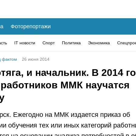
а
Фоторепортажи
асть
IT новости
Спорт
Политика
Экономика
Спецпро
 фактом
26 июня 2014
тяга, и начальник. В 2014 г
 работников ММК научатся
у
рск. Ежегодно на ММК издается приказ об
ии обучения тех или иных категорий работн
ся на основании анализа потребностей в о