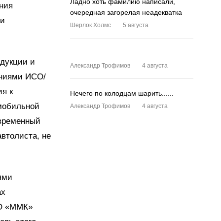
Ладно хоть фамилию написали,
ения
очередная загорелая неадекватка
ми
Шерлок Холмс
5 августа
…
одукции и
Александр Трофимов
4 августа
аниями ИСО/
ия к
Нечего по колодцам шарить......
мобильной
Александр Трофимов
4 августа
овременный
автолиста, не
ями
ах
АО «ММК»