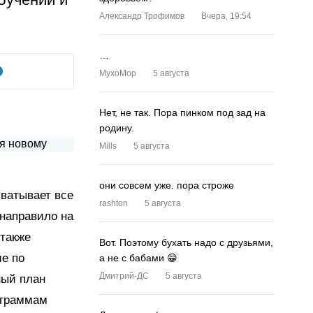
Александр Трофимов
Вчера, 19:54
…
MyxoMop
5 августа
Нет, не так. Пора пинком под зад на
родину.
Mills
5 августа
они совсем уже. пора строже
ватывает все
rashton
5 августа
 направило на
 также
Вот. Поэтому бухать надо с друзьями,
е по
а не с бабами 😁
Дмитрий-ДС
5 августа
ный план
ограммам