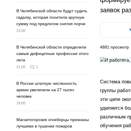
заявок ра
В Челябинской области будут судить
гадалку, которая похитила крупную
сумму под предлогом снятия порчи
23:00
4881
просмотр
В Челябинской области определили
самые дефицитные профессии этого
лета
21:00
1
Система пов
В России штатную численность
армии увеличили на 27 тысяч
группы работ
человек
эти цели око
19:00
уделяется бо
различным п
Магнитогорские огнеборцы признаны
обучения раб
лучшими в тушении пожаров