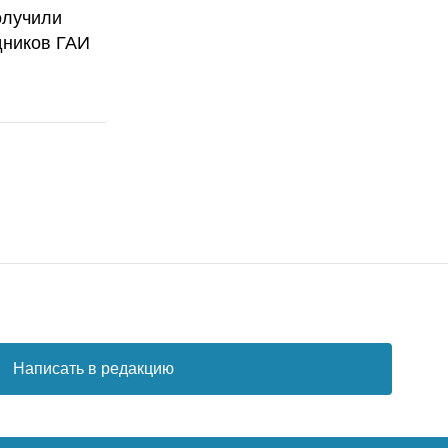
олучили
дников ГАИ
Написать в редакцию