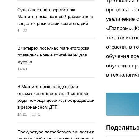
требований к
процесса - 
Суд вынес приговор жителю
Магнитогорска, который разместил в
увеличение 
соцсетях расистский комментарий
«Газпром». К
15:22
толстолистов
отрасли, в т
В четырех посёлках Магнитогорска
появились новые контейнеры для
обучения пр
мусора
обучению про
14:48
в технологич
В Магнитогорске предложили
отказаться от цветов на 1 сентября
ради помощи девочке, пострадавшей
в резонансном ДТП
14:21
1
Поделить
Прокуратура потребовала привести в
порядок «убитые» детские площадки