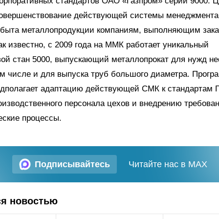
орпоративных стандартов ОАО «Газпром» серии 9000. Ц
совершенствование действующей системы менеджмента 
сбыта металлопродукции компаниям, выполняющим зак
ак известно, с 2009 года на ММК работает уникальный
ой стан 5000, выпускающий металлопрокат для нужд н
ом числе и для выпуска труб большого диаметра. Прогр
едполагает адаптацию действующей СМК к стандартам Г
изводственного персонала цехов и внедрению требова
еские процессы.
Подписывайтесь
Читайте нас в MAX
ся новостью