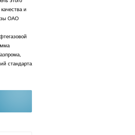
ель этого
качества и
азы ОАО
ефтегазовой
амма
азпрома,
ний стандарта