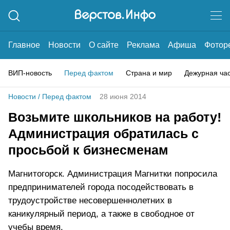
Главное
Новости
О сайте
Реклама
Афиша
Фотор
ВИП-новость
Перед фактом
Страна и мир
Дежурная ча
Новости
/
Перед фактом
28 июня 2014
Возьмите школьников на работу!
Администрация обратилась с
просьбой к бизнесменам
Магнитогорск. Администрация Магнитки попросила
предпринимателей города посодействовать в
трудоустройстве несовершеннолетних в
каникулярный период, а также в свободное от
учебы время.