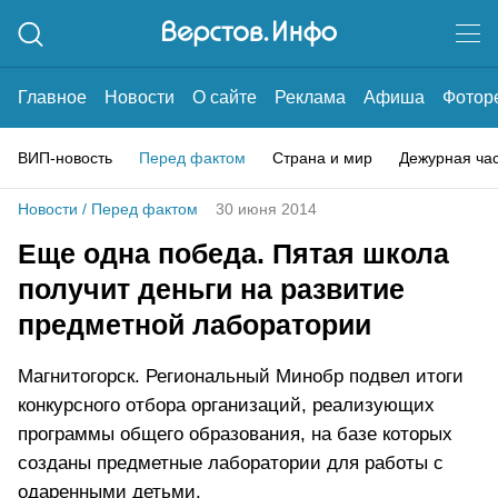
Главное
Новости
О сайте
Реклама
Афиша
Фотор
ВИП-новость
Перед фактом
Страна и мир
Дежурная ча
Новости
/
Перед фактом
30 июня 2014
Еще одна победа. Пятая школа
получит деньги на развитие
предметной лаборатории
Магнитогорск. Региональный Минобр подвел итоги
конкурсного отбора организаций, реализующих
программы общего образования, на базе которых
созданы предметные лаборатории для работы с
одаренными детьми.