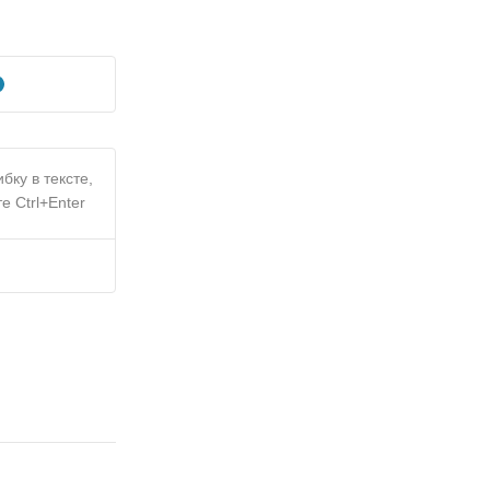
бку в тексте,
е Ctrl+Enter