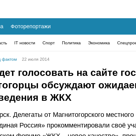
а
Фоторепортажи
асть
IT новости
Спорт
Политика
Экономика
Спецпро
 фактом
22 июля 2014
дет голосовать на сайте го
тогорцы обсуждают ожида
ведения в ЖКХ
рск. Делегаты от Магнитогорского местного
диная Россия» прокомментировали своё уч
ском форуме «ЖКХ – новое качество», пр