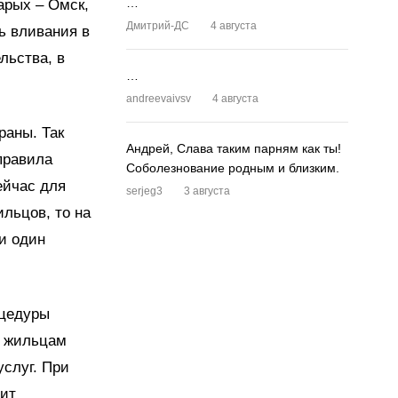
…
тарых – Омск,
Дмитрий-ДС
4 августа
ь вливания в
льства, в
…
andreevaivsv
4 августа
раны. Так
Андрей, Слава таким парням как ты!
правила
Соболезнование родным и близким.
ейчас для
serjeg3
3 августа
льцов, то на
и один
оцедуры
я жильцам
услуг. При
лит