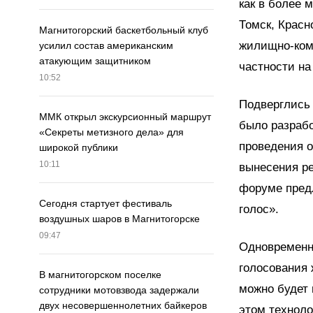
как в более 
Томск, Красн
Магнитогорский баскетбольный клуб
жилищно-комм
усилил состав американским
атакующим защитником
частности на
10:52
Подверглись 
ММК открыл экскурсионный маршрут
было разраб
«Секреты метизного дела» для
проведения 
широкой публики
10:11
вынесения ре
форуме пред
Сегодня стартует фестиваль
голос».
воздушных шаров в Магнитогорске
09:47
Одновременн
голосования
В магнитогорском поселке
можно будет 
сотрудники мотовзвода задержали
двух несовершеннолетних байкеров
этом техноло