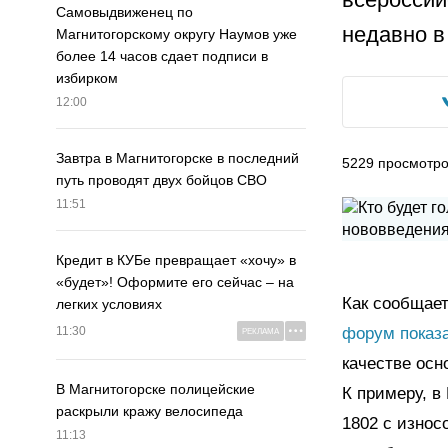
Самовыдвиженец по
недавно в
Магнитогорскому округу Наумов уже
более 14 часов сдает подписи в
избирком
12:00
Завтра в Магнитогорске в последний
5229
просмотр
путь проводят двух бойцов СВО
11:51
Кредит в КУБе превращает «хочу» в
«будет»! Оформите его сейчас – на
Как сообщает
легких условиях
форум показ
11:30
РЕКЛАМА
качестве ос
В Магнитогорске полицейские
К примеру, в
раскрыли кражу велосипеда
1802 с износ
11:13