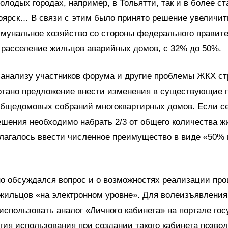
молодых городах, например, в Тольятти, так и в более с
оярск… В связи с этим было принято решение увеличит
унальное хозяйство со стороны федерального правите
 расселение жильцов аварийных домов, с 32% до 50%.
анализу участников форума и другие проблемы ЖКХ ст
отано предложение внести изменения в существующие 
общедомовых собраний многоквартирных домов. Если с
шения необходимо набрать 2/3 от общего количества жи
лагалось ввести численное преимущество в виде «50% 
о обсуждался вопрос и о возможностях реализации пр
 жильцов «на электронном уровне». Для волеизъявлени
использовать аналог «Личного кабинета» на портале гос
гия использования при создании такого кабинета позво