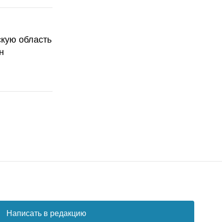
скую область
н
Написать в редакцию