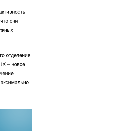
активность
 что они
нужных
го отделения
КХ – новое
учение
максимально