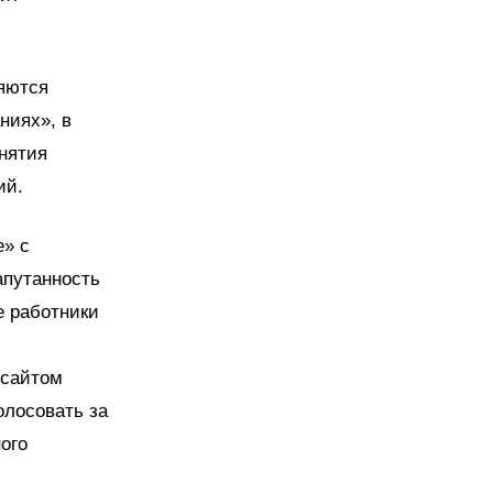
ляются
ниях», в
нятия
ий.
е» с
апутанность
е работники
 сайтом
олосовать за
ого