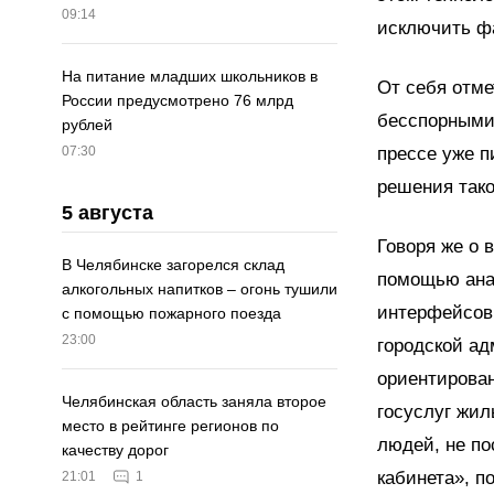
09:14
исключить ф
На питание младших школьников в
От себя отме
России предусмотрено 76 млрд
бесспорными.
рублей
прессе уже п
07:30
решения тако
5 августа
Говоря же о 
В Челябинске загорелся склад
помощью анал
алкогольных напитков – огонь тушили
интерфейсов 
с помощью пожарного поезда
23:00
городской ад
ориентирован
Челябинская область заняла второе
госуслуг жил
место в рейтинге регионов по
людей, не по
качеству дорог
кабинета», п
21:01
1