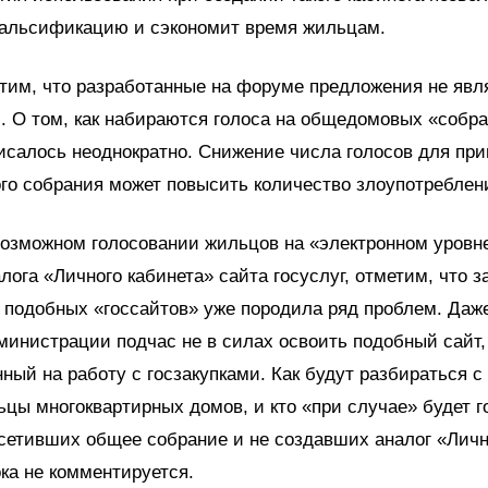
альсификацию и сэкономит время жильцам.
тим, что разработанные на форуме предложения не яв
 О том, как набираются голоса на общедомовых «собра
исалось неоднократно. Снижение числа голосов для при
го собрания может повысить количество злоупотреблен
возможном голосовании жильцов на «электронном уровн
ога «Личного кабинета» сайта госуслуг, отметим, что з
подобных «госсайтов» уже породила ряд проблем. Даж
министрации подчас не в силах освоить подобный сайт,
ный на работу с госзакупками. Как будут разбираться с
ьцы многоквартирных домов, и кто «при случае» будет г
сетивших общее собрание и не создавших аналог «Личн
ока не комментируется.