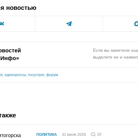
ся новостью
овостей
Если вы заметили оши
выделите ее и нажмит
.Инфо»
кх
,
единороссы
,
госуслуги
,
форум
также
10
ПОЛИТИКА
31 июля 2026