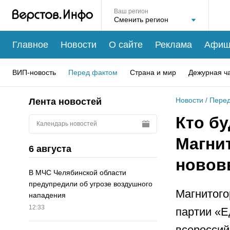
Ваш регион
Главное
Новости
О сайте
Реклама
Афиш
ВИП-новость
Перед фактом
Страна и мир
Дежурная ч
Новости
/
Перед
Лента новостей
Кто бу
Календарь новостей
Магни
6 августа
новов
В МЧС Челябинской области
предупредили об угрозе воздушного
Магнитого
нападения
12:33
партии «Е
всероссий