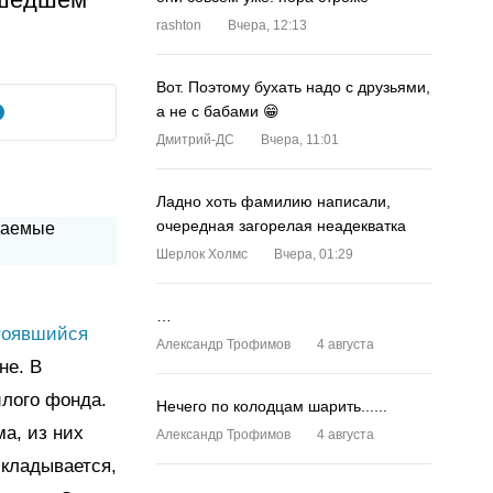
rashton
Вчера, 12:13
Вот. Поэтому бухать надо с друзьями,
а не с бабами 😁
Дмитрий-ДС
Вчера, 11:01
Ладно хоть фамилию написали,
очередная загорелая неадекватка
Шерлок Холмс
Вчера, 01:29
…
тоявшийся
Александр Трофимов
4 августа
не. В
лого фонда.
Нечего по колодцам шарить......
ма, из них
Александр Трофимов
4 августа
складывается,