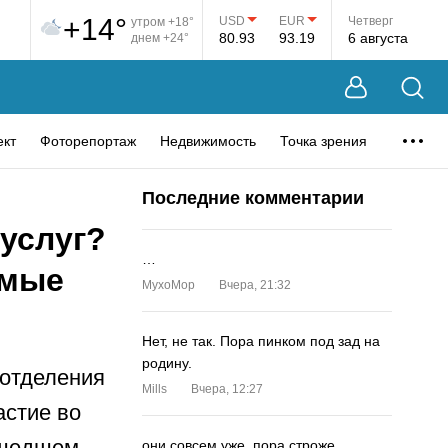
+14°
USD
EUR
Четверг
утром +18°
80.93
93.19
6 августа
днем +24°
ект
Фоторепортаж
Недвижимость
Точка зрения
Последние комментарии
суслуг?
…
емые
MyxoMop
Вчера, 21:32
Нет, не так. Пора пинком под зад на
родину.
 отделения
Mills
Вчера, 12:27
астие во
ошедшем
они совсем уже. пора строже