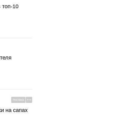
 топ-10
ателя
РЕКЛАМА
ки на сапах