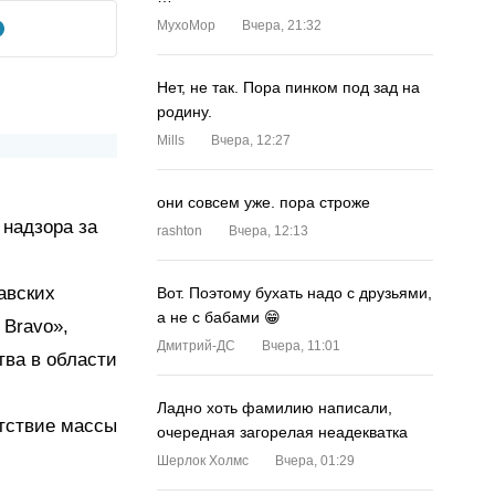
MyxoMop
Вчера, 21:32
Нет, не так. Пора пинком под зад на
родину.
Mills
Вчера, 12:27
они совсем уже. пора строже
 надзора за
rashton
Вчера, 12:13
авских
Вот. Поэтому бухать надо с друзьями,
а не с бабами 😁
 Bravo»,
Дмитрий-ДС
Вчера, 11:01
тва в области
Ладно хоть фамилию написали,
тствие массы
очередная загорелая неадекватка
Шерлок Холмс
Вчера, 01:29