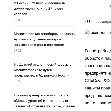
В России штатную численность
армии увеличили на 27 тысяч
человек
19:00
4554
просмотр
Магнитогорские огнеборцы признаны
лучшими в тушении пожаров
повышенного ранга сложности
Роспотребнад
17:23
оборотом пи
На Детский экологический форум в
консервиров
Магнитогорск съедутся
предприятиия
представители 51 региона России
CП«Coval&Co»
16:50
защиты прав 
предъявляем
Главный тренер магнитогорского
«Металлурга» об итогах прошлого
нетто, заявле
сезона: «Получили по шапке, хотя не