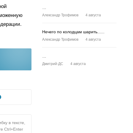
ной
…
аможенную
Александр Трофимов
4 августа
едерации.
Нечего по колодцам шарить......
Александр Трофимов
4 августа
…
Дмитрий-ДС
4 августа
бку в тексте,
е Ctrl+Enter