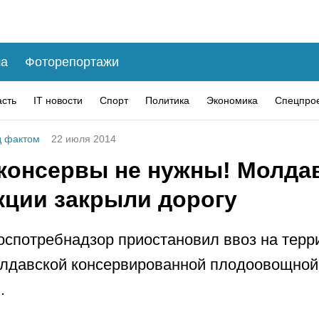
а
Фоторепортажи
асть
IT новости
Спорт
Политика
Экономика
Спецпро
 фактом
22 июля 2014
 консервы не нужны! Молда
кции закрыли дорогу
оспотребнадзор приостановил ввоз на тер
лдавской консервированной плодоовощной
.