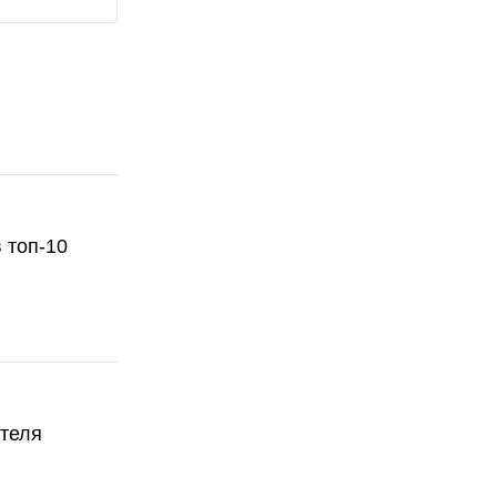
 топ-10
ателя