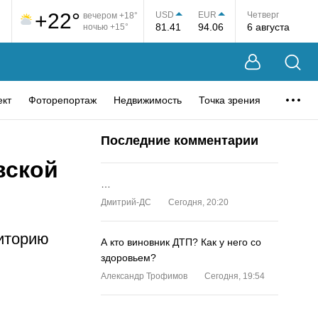
+22°
USD
EUR
Четверг
вечером +18°
81.41
94.06
6 августа
ночью +15°
ект
Фоторепортаж
Недвижимость
Точка зрения
Последние комментарии
вской
…
Дмитрий-ДС
Сегодня, 20:20
риторию
А кто виновник ДТП? Как у него со
здоровьем?
Александр Трофимов
Сегодня, 19:54
…