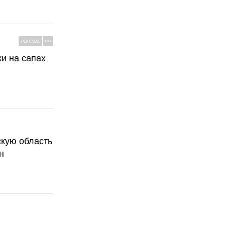
РЕКЛАМА
ки на сапах
скую область
н