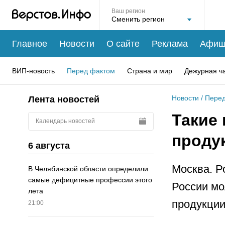
Ваш регион
Главное
Новости
О сайте
Реклама
Афиш
ВИП-новость
Перед фактом
Страна и мир
Дежурная ч
Новости
/
Перед
Лента новостей
Такие
Календарь новостей
проду
6 августа
Москва. Р
В Челябинской области определили
самые дефицитные профессии этого
России мо
лета
продукции
21:00