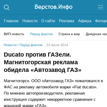
Главное
Новости
О сайте
Реклама
Афиша
Фотор
ВИП-новость
Перед фактом
Страна и мир
Дежурная ча
Новости
/
Перед фактом
23 июля 2014
Ducato против ГАЗели.
Магнитогорская реклама
обидела «Автозавод ГАЗ»
Магнитогорск. ООО «Автозавод ГАЗ» пожаловался в
ФАС на рекламу автомобиля марки «Fiat ducato».
По мнению автопроизводителя, рекламная
конструкция содержит некорректное сравнение с
машиной марки «ГАЗ».