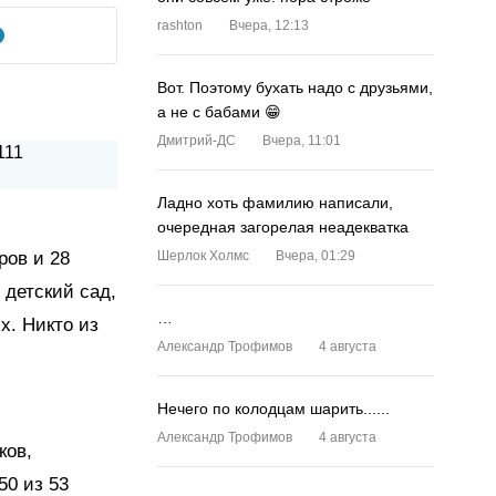
rashton
Вчера, 12:13
Вот. Поэтому бухать надо с друзьями,
а не с бабами 😁
Дмитрий-ДС
Вчера, 11:01
Ладно хоть фамилию написали,
очередная загорелая неадекватка
ров и 28
Шерлок Холмс
Вчера, 01:29
 детский сад,
…
х. Никто из
Александр Трофимов
4 августа
Нечего по колодцам шарить......
Александр Трофимов
4 августа
ков,
50 из 53