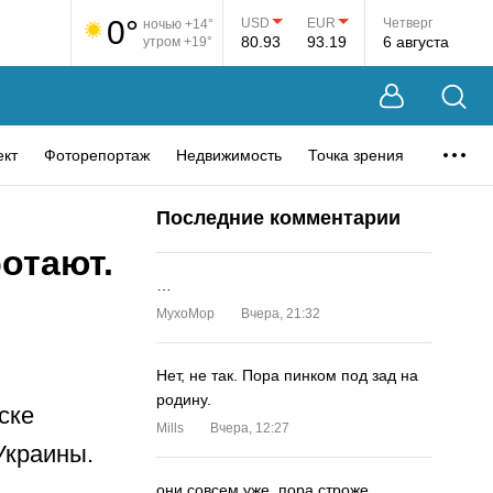
0°
USD
EUR
Четверг
ночью +14°
80.93
93.19
6 августа
утром +19°
ект
Фоторепортаж
Недвижимость
Точка зрения
Последние комментарии
отают.
…
MyxoMop
Вчера, 21:32
Нет, не так. Пора пинком под зад на
родину.
ске
Mills
Вчера, 12:27
Украины.
они совсем уже. пора строже