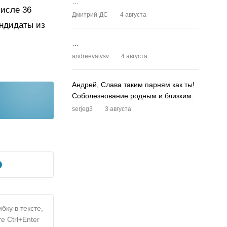
…
числе 36
Дмитрий-ДС
4 августа
андидаты из
…
andreevaivsv
4 августа
Андрей, Слава таким парням как ты!
Соболезнование родным и близким.
serjeg3
3 августа
бку в тексте,
е Ctrl+Enter