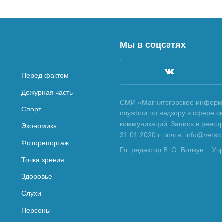
Мы в соцсетях
Перед фактом
Дежурная часть
СМИ «Магнитогорское информа
Спорт
службой по надзору в сфере с
коммуникаций. Запись в реес
Экономика
31.01.2020 г. почта: info@vers
Фоторепортаж
Гл. редактор В. О. Болкун
Уч
Точка зрения
Здоровье
Слухи
Персоны