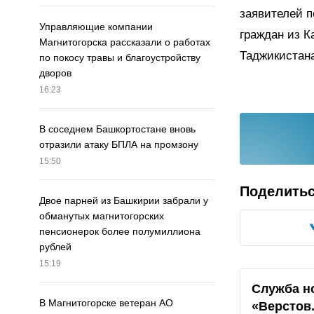
заявителей п
Управляющие компании
граждан из К
Магнитогорска рассказали о работах
Таджикистана
по покосу травы и благоустройству
дворов
16:23
В соседнем Башкортостане вновь
отразили атаку БПЛА на промзону
15:50
Поделить
Двое парней из Башкирии забрали у
обманутых магнитогорских
пенсионерок более полумиллиона
рублей
15:19
Служба н
В Магнитогорске ветеран АО
«Верстов