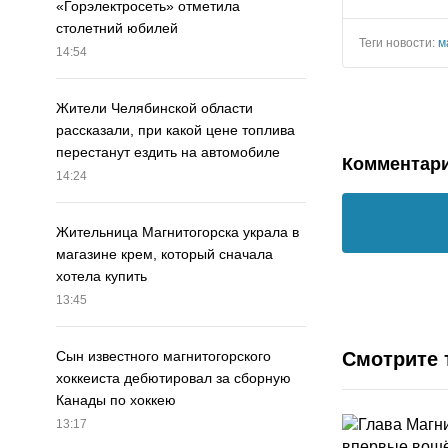
«Горэлектросеть» отметила
столетний юбилей
Теги новости:
м
14:54
Жители Челябинской области
рассказали, при какой цене топлива
перестанут ездить на автомобиле
Комментар
14:24
Жительница Магнитогорска украла в
магазине крем, который сначала
хотела купить
13:45
Смотрите 
Сын известного магнитогорского
хоккеиста дебютировал за сборную
Канады по хоккею
13:17