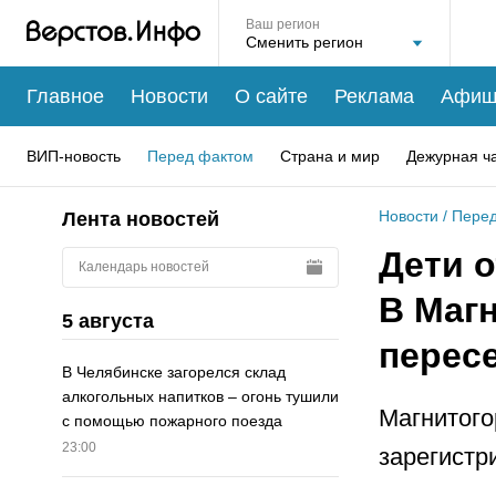
Ваш регион
Главное
Новости
О сайте
Реклама
Афиш
ВИП-новость
Перед фактом
Страна и мир
Дежурная ч
Новости
/
Перед
Лента новостей
Дети 
Календарь новостей
В Маг
5 августа
перес
В Челябинске загорелся склад
алкогольных напитков – огонь тушили
Магнитого
с помощью пожарного поезда
23:00
зарегистр