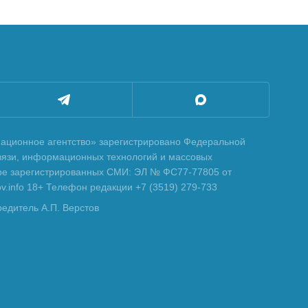
ционное агентство» зарегистрировано Федеральной
вязи, информационных технологий и массовых
тре зарегистрированных СМИ: ЭЛ № ФС77-77805 от
tov.info 18+ Телефон редакции +7 (3519) 279-733
редитель А.П. Верстов