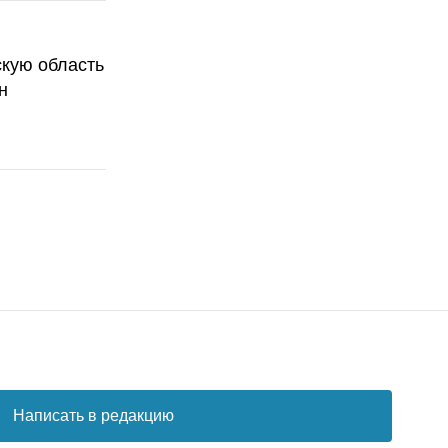
скую область
н
Написать в редакцию