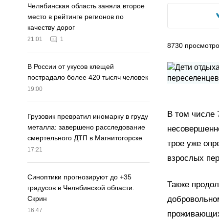
Челябинская область заняла второе
место в рейтинге регионов по
качеству дорог
21:01
1
8730
просмотр
В России от укусов клещей
пострадало более 420 тысяч человек
19:00
В том числе 
Грузовик превратил иномарку в груду
металла: завершено расследование
несовершенно
смертельного ДТП в Магнитогорске
трое уже опр
17:21
взрослых пер
Синоптики прогнозируют до +35
Также продо
градусов в Челябинской области.
добровольном
Скрин
16:47
проживающих 