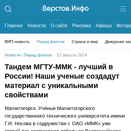
Главное
Новости
О сайте
Реклама
Афиша
Фотор
ВИП-новость
Перед фактом
Страна и мир
Дежурная ча
Новости
/
Перед фактом
12 августа 2014
Тандем МГТУ-ММК - лучший в
России! Наши ученые создадут
материал с уникальными
свойствами
Магнитогорск. Учёные Магнитогорского
государственного технического университета имени
Г.И. Носова в содружестве с ОАО «ММК» уже