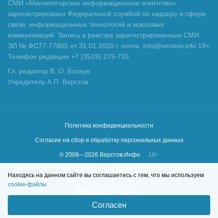
СМИ «Магнитогорское информационное агентство»
зарегистрировано Федеральной службой по надзору в сфере
связи, информационных технологий и массовых
коммуникаций. Запись в реестре зарегистрированных СМИ:
ЭЛ № ФС77-77805 от 31.01.2020 г. почта: info@verstov.info 18+
Телефон редакции +7 (3519) 279-733
Гл. редактор В. О. Болкун
Учредитель А.П. Верстов
Политика конфиденциальности
Согласие на сбор и обработку персональных данных
© 2008—
2026
Верстов.Инфо
18+
Сделано в
KLBR
Находясь на данном сайте вы соглашаетесь с тем, что мы используем
cookie-файлы
Согласен