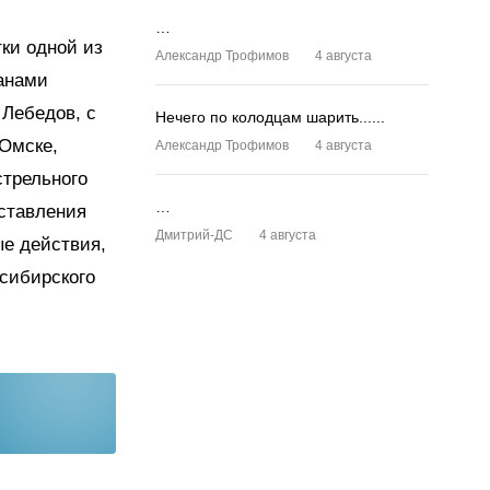
…
тки одной из
Александр Трофимов
4 августа
анами
Лебедов, с
Нечего по колодцам шарить......
 Омске,
Александр Трофимов
4 августа
стрельного
…
оставления
Дмитрий-ДС
4 августа
ые действия,
 сибирского