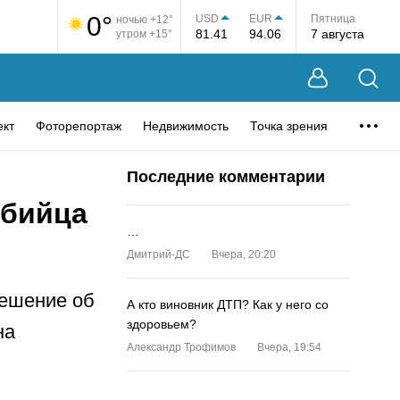
0°
USD
EUR
Пятница
ночью +12°
81.41
94.06
7 августа
утром +15°
ект
Фоторепортаж
Недвижимость
Точка зрения
Последние комментарии
убийца
…
Дмитрий-ДС
Вчера, 20:20
решение об
А кто виновник ДТП? Как у него со
здоровьем?
на
Александр Трофимов
Вчера, 19:54
…