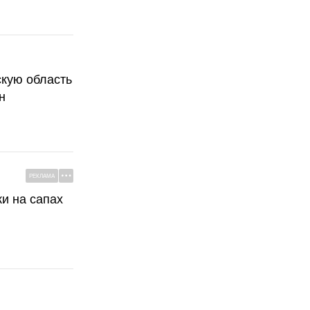
скую область
н
РЕКЛАМА
ки на сапах