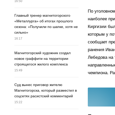
16:50
По уголовном
Главный тренер магнитогорского
наиболее пр
«Металлурга» об итогах прошлого
Киргизии бы
сезона: «Получили по шапке, хотя не
сильно»
которым у по
16:17
сообщает пре
ранения Иван
Магнитогорский художник создал
Лебедова на 
новое граффити на территории
строящегося жилого комплекса
направленные
15:49
чемпиона. Ра
Суд вынес приговор жителю
Магнитогорска, который разместил в
соцсетях расистский комментарий
15:22