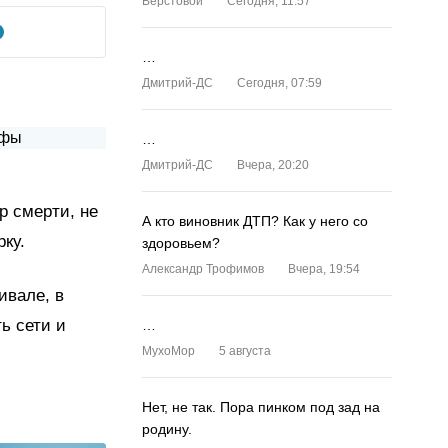
Верстовой
Сегодня, 11:57
…
Дмитрий-ДС
Сегодня, 07:59
…
Дмитрий-ДС
Вчера, 20:20
р смерти, не
А кто виновник ДТП? Как у него со
ку.
здоровьем?
Александр Трофимов
Вчера, 19:54
ивале, в
ь сети и
…
MyxoMop
5 августа
Нет, не так. Пора пинком под зад на
родину.