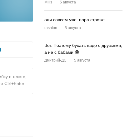
Mills
5 августа
они совсем уже. пора строже
rashton
5 августа
Вот. Поэтому бухать надо с друзьями,
а не с бабами 😁
Дмитрий-ДС
5 августа
бку в тексте,
е Ctrl+Enter