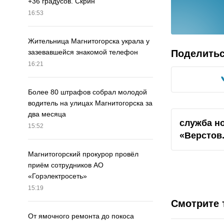
+36 градусов. Скрин
16:53
Жительница Магнитогорска украла у
Поделить
зазевавшейся знакомой телефон
16:21
Более 80 штрафов собрал молодой
водитель на улицах Магнитогорска за
два месяца
служба н
15:52
«Верстов
Магнитогорский прокурор провёл
приём сотрудников АО
«Горэлектросеть»
15:19
Смотрите 
От ямочного ремонта до покоса