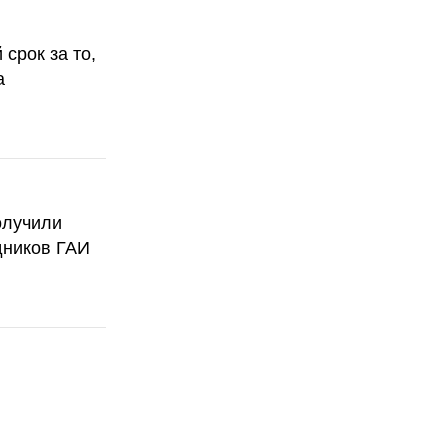
срок за то,
а
олучили
дников ГАИ