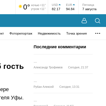
0°
USD
EUR
Пятница
ночью +11°
82.17
94.84
7 августа
утром +11°
ект
Фоторепортаж
Недвижимость
Точка зрения
Последние комментарии
…
 гость
Александр Трофимов
Сегодня, 21:37
…
Рубан Алексей
Сегодня, 13:31
зере
теля Уфы.
…