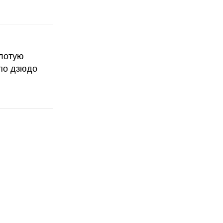
олотую
по дзюдо