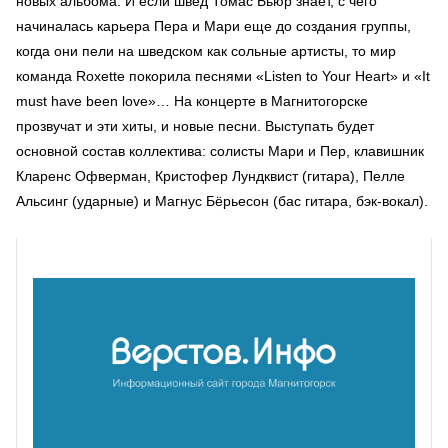
новых альбома. И если швед Томас Бьюр знает, с чего
начиналась карьера Пера и Мари еще до создания группы,
когда они пели на шведском как сольные артисты, то мир
команда Roxette покорила песнями «Listen to Your Heart» и «It
must have been love»… На концерте в Магнитогорске
прозвучат и эти хиты, и новые песни. Выступать будет
основной состав коллектива: солисты Мари и Пер, клавишник
Кларенс Офверман, Кристофер Лундквист (гитара), Пелле
Альсинг (ударные) и Магнус Бёрьесон (бас гитара, бэк-вокал).