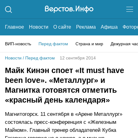
Главное
Новости
О сайте
Реклама
Афиша
Фотор
ВИП-новость
Перед фактом
Страна и мир
Дежурная ча
Новости
/
Перед фактом
12 сентября 2014
Майк Кинэн споет «It must have
been love». «Металлург» и
Магнитка готовятся отметить
«красный день календаря»
Магнитогорск. 11 сентября в «Арене Металлург»
состоялась пресс-конференция с «Железным
Майком». Главный тренер обладателей Кубка