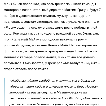
Майк Кинэн пообещал, что весь тренерский штаб команды
мастеров и исполнительный директор Максим Грицай будут 7
ноября с удовольствием слушать музыку на концерте и
подпевать шведским легендам, причем лучше, чем они пели
«Рюмку водки на столе» в раздевалке после победы в плей-
офф. Команда как раз приедет с выездной серии. Учитывая,
что «Железный Майк» в молодости выступал в рок-н-
ролльной группе, ассистент Кинэна Майк Пелино играет на
фортепиано, а сын тренера вратарей шведа Томаса Бьюра
мечтает о карьере рок-музыканта, у них точно все должно
получиться. Оказывается, у тренеров «Металлурга» музыка –
вторая страсть после хоккея.
«Когда выпадает свободная минутка, мы с большим
удовольствием сидим и слушаем музыку: Крис Норман,
который как раз выступал в Магнитогорске на
чествовании нашей команды, «Пинк Флойд», «Роксет», -
рассказал Кинэн (кстати, в роли переводчика выступил