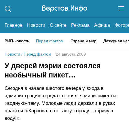
Главное
Новости
О сайте
Реклама
Афиша
Фотор
ВИП-новость
Перед фактом
Страна и мир
Дежурная ча
Новости
/
Перед фактом
24 августа 2009
У дверей мэрии состоялся
необычный пикет…
Сегодня в начале шестого вечера у входа в
администрацию города состоялся мини-пикет на
«водную» тему. Молодые люди держали в руках
плакаты: «Карпова в отставку, городу – горячую
воду!».